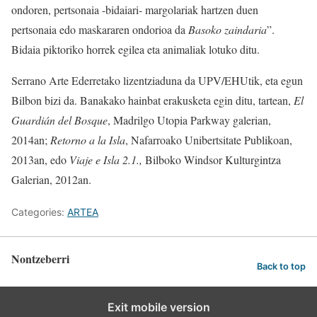
ondoren, pertsonaia -bidaiari- margolariak hartzen duen
pertsonaia edo maskararen ondorioa da
Basoko zaindaria
”.
Bidaia piktoriko horrek egilea eta animaliak lotuko ditu.
Serrano Arte Ederretako lizentziaduna da UPV/EHUtik, eta egun
Bilbon bizi da. Banakako hainbat erakusketa egin ditu, tartean,
El
Guardián del Bosque
, Madrilgo Utopia Parkway galerian,
2014an;
Retorno a la Isla
, Nafarroako Unibertsitate Publikoan,
2013an, edo
Viaje e Isla 2.1.,
Bilboko Windsor Kulturgintza
Galerian, 2012an.
Categories:
ARTEA
Nontzeberri
Back to top
Exit mobile version