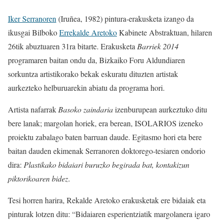
Iker Serranoren
(Iruñea, 1982) pintura-erakusketa izango da
ikusgai Bilboko
Errekalde Aretoko
Kabinete Abstraktuan, hilaren
26tik abuztuaren 31ra bitarte. Erakusketa
Barriek 2014
programaren baitan ondu da, Bizkaiko Foru Aldundiaren
sorkuntza artistikorako bekak eskuratu dituzten artistak
aurkezteko helburuarekin abiatu da programa hori.
Artista nafarrak
Basoko zaindaria
izenburupean aurkeztuko ditu
bere lanak; margolan horiek, era berean, ISOLARIOS izeneko
proiektu zabalago baten barruan daude. Egitasmo hori eta bere
baitan dauden ekimenak Serranoren doktorego-tesiaren ondorio
dira:
Plastikako bidaiari buruzko begirada bat, kontakizun
piktorikoaren bidez
.
Tesi horren harira, Rekalde Aretoko erakusketak ere bidaiak eta
pinturak lotzen ditu: “Bidaiaren esperientziatik margolanera igaro