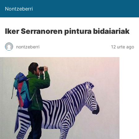
Nontzeberri
Iker Serranoren pintura bidaiariak
nontzeberri
12 urte ago