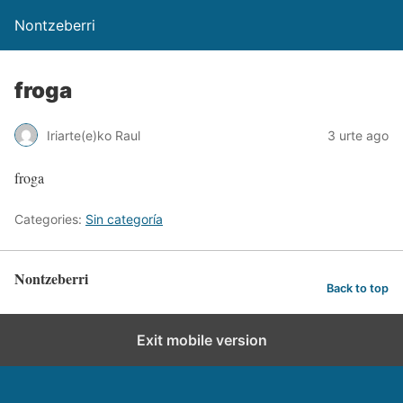
Nontzeberri
froga
Iriarte(e)ko Raul
3 urte ago
froga
Categories:
Sin categoría
Nontzeberri
Back to top
Exit mobile version