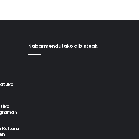
Nabarmendutako albisteak
iatuko
tiko
ograman
 Kultura
zen