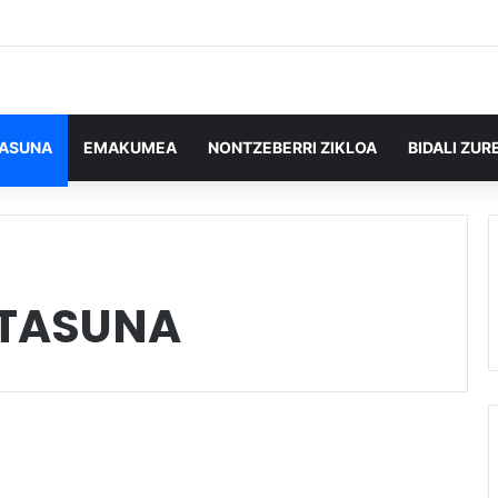
TASUNA
EMAKUMEA
NONTZEBERRI ZIKLOA
BIDALI ZUR
TASUNA
Elkarbizitzaren aldeko