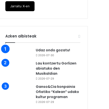
Jarraitu X-en
Azken albisteak
Udaz ondo gozatu!
2026-07-30
Lau kontzertu Gorlizen
abiatuko den
Musikaldian
2026-07-29
Ganso&Cia konpainia
Oñatiko “Kalean” udako
kultur programan
2026-07-29