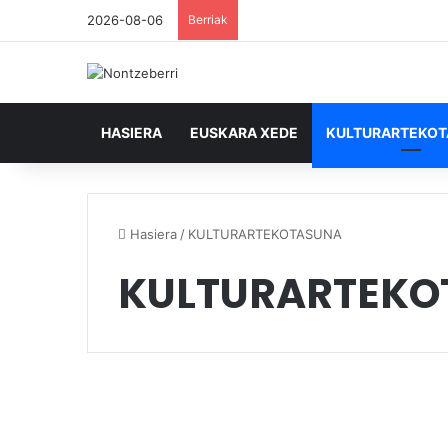
2026-08-06
Berriak
HASIERA
EUSKARA XEDE
KULTURARTEKO
Hasiera
/
KULTURARTEKOTASUNA
KULTURARTEKO
Harreragune,