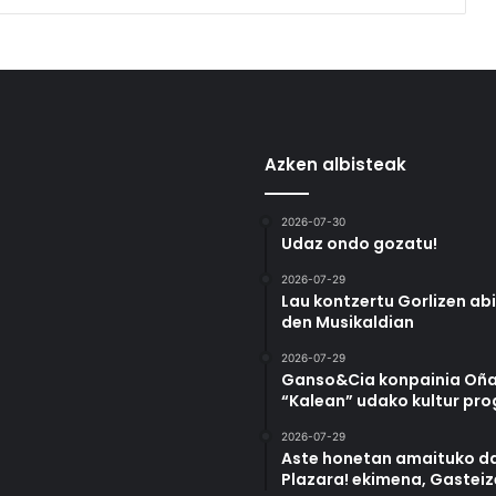
Azken albisteak
2026-07-30
Udaz ondo gozatu!
2026-07-29
Lau kontzertu Gorlizen ab
den Musikaldian
2026-07-29
Ganso&Cia konpainia Oña
“Kalean” udako kultur pr
2026-07-29
Aste honetan amaituko da
Plazara! ekimena, Gastei