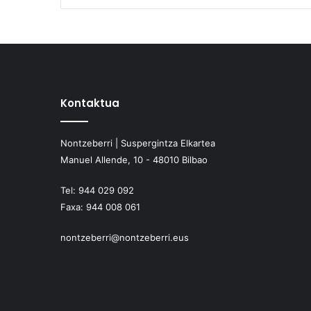
Kontaktua
Nontzeberri | Suspergintza Elkartea
Manuel Allende, 10 - 48010 Bilbao
Tel:
944 029 092
Faxa:
944 008 061
nontzeberri@nontzeberri.eus