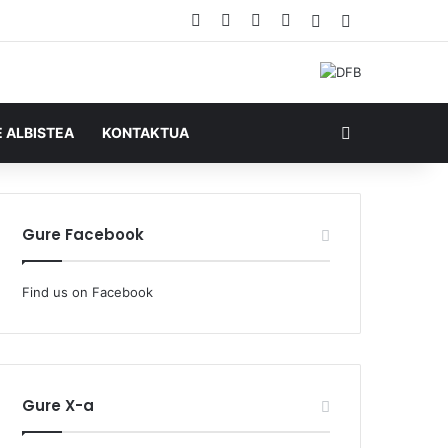
Facebook
X
YouTube
RSS
Ausazko artikul
Sidebar
Bilatu honela
E ALBISTEA
KONTAKTUA
Gure Facebook
Find us on Facebook
Gure X-a