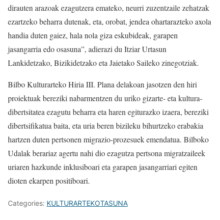
dirauten arazoak ezagutzera emateko, neurri zuzentzaile zehatzak
ezartzeko beharra dutenak, eta, orobat, jendea ohartarazteko axola
handia duten gaiez, hala nola giza eskubideak, garapen
jasangarria edo osasuna”, adierazi du Itziar Urtasun
Lankidetzako, Bizikidetzako eta Jaietako Saileko zinegotziak.
Bilbo Kulturarteko Hiria III. Plana delakoan jasotzen den hiri
proiektuak bereziki nabarmentzen du uriko gizarte- eta kultura-
dibertsitatea ezagutu beharra eta haren egiturazko izaera, bereziki
dibertsifikatua baita, eta uria beren bizileku bihurtzeko erabakia
hartzen duten pertsonen migrazio-prozesuek emendatua. Bilboko
Udalak berariaz agertu nahi dio ezagutza pertsona migratzaileek
uriaren hazkunde inklusiboari eta garapen jasangarriari egiten
dioten ekarpen positiboari.
Categories:
KULTURARTEKOTASUNA