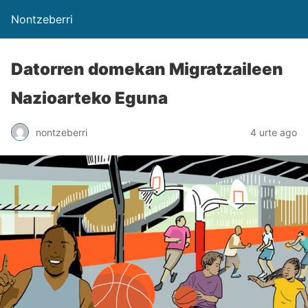
Nontzeberri
Datorren domekan Migratzaileen
Nazioarteko Eguna
nontzeberri
4 urte ago