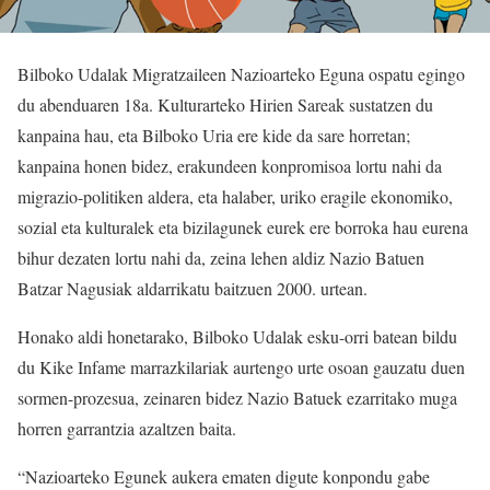
Bilboko Udalak Migratzaileen Nazioarteko Eguna ospatu egingo
du abenduaren 18a. Kulturarteko Hirien Sareak sustatzen du
kanpaina hau, eta Bilboko Uria ere kide da sare horretan;
kanpaina honen bidez, erakundeen konpromisoa lortu nahi da
migrazio-politiken aldera, eta halaber, uriko eragile ekonomiko,
sozial eta kulturalek eta bizilagunek eurek ere borroka hau eurena
bihur dezaten lortu nahi da, zeina lehen aldiz Nazio Batuen
Batzar Nagusiak aldarrikatu baitzuen 2000. urtean.
Honako aldi honetarako, Bilboko Udalak esku-orri batean bildu
du Kike Infame marrazkilariak aurtengo urte osoan gauzatu duen
sormen-prozesua, zeinaren bidez Nazio Batuek ezarritako muga
horren garrantzia azaltzen baita.
“Nazioarteko Egunek aukera ematen digute konpondu gabe