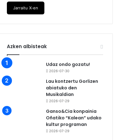
Jarraitu X-en
Azken albisteak
Udaz ondo gozatu!
2026-07-30
Lau kontzertu Gorlizen
abiatuko den
Musikaldian
2026-07-29
Ganso&Cia konpainia
Oñatiko “Kalean” udako
kultur programan
2026-07-29