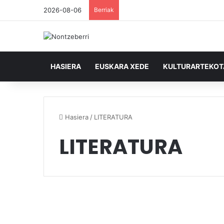
2026-08-06
Berriak
HASIERA
EUSKARA XEDE
KULTURARTEKO
Hasiera
/
LITERATURA
LITERATURA
Irailera bitartean,