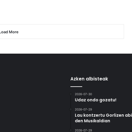
Load More
Azken albisteak
2026-07-30
Udaz ondo gozatu!
2026-07-29
Lau kontzertu Gorlizen ab
den Musikaldian
2026-07-29