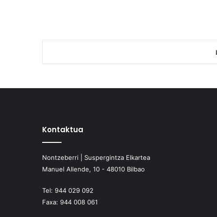
Kontaktua
Nontzeberri | Suspergintza Elkartea
Manuel Allende, 10 - 48010 Bilbao
Tel:
944 029 092
Faxa:
944 008 061