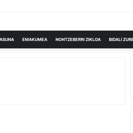
TASUNA
EMAKUMEA
NONTZEBERRI ZIKLOA
BIDALI ZUR
Abian da Julene