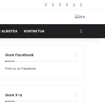
Facebook
X
YouTube
RSS
Ausazko artikul
Sidebar
Bilatu honela
E ALBISTEA
KONTAKTUA
Gure Facebook
Find us on Facebook
Gure X-a