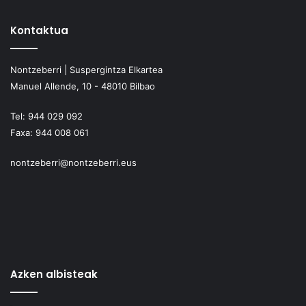
Kontaktua
Nontzeberri | Suspergintza Elkartea
Manuel Allende, 10 - 48010 Bilbao
Tel:
944 029 092
Faxa:
944 008 061
nontzeberri@nontzeberri.eus
Azken albisteak