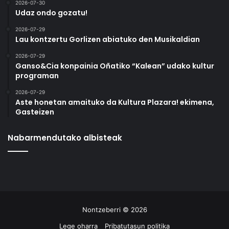
2026-07-30
Udaz ondo gozatu!
2026-07-29
Lau kontzertu Gorlizen abiatuko den Musikaldian
2026-07-29
Ganso&Cia konpainia Oñatiko “Kalean” udako kultur
programan
2026-07-29
Aste honetan amaituko da Kultura Plazara! ekimena,
Gasteizen
Nabarmendutako albisteak
Nontzeberri © 2026
Lege oharra
Pribatutasun politika