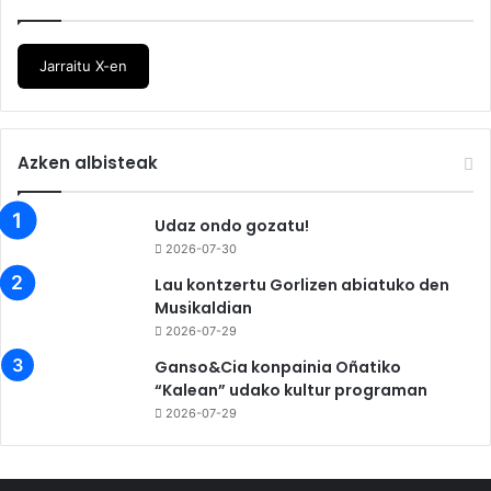
Jarraitu X-en
Azken albisteak
Udaz ondo gozatu!
2026-07-30
Lau kontzertu Gorlizen abiatuko den
Musikaldian
2026-07-29
Ganso&Cia konpainia Oñatiko
“Kalean” udako kultur programan
2026-07-29