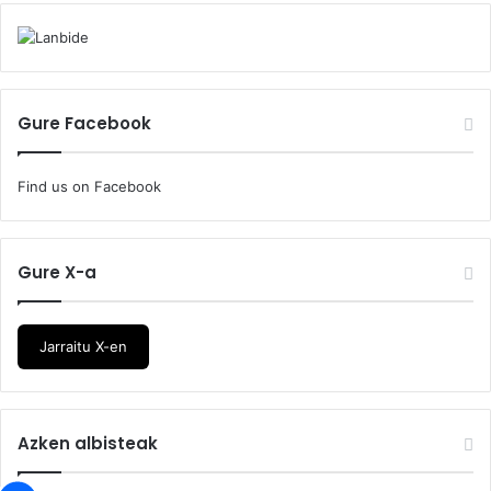
Gure Facebook
Find us on Facebook
Gure X-a
Jarraitu X-en
Azken albisteak