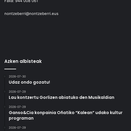
Faxa:
944 008 061
nontzeberri@nontzeberri.eus
Azken albisteak
2026-07-30
Udaz ondo gozatu!
2026-07-29
Lau kontzertu Gorlizen abiatuko den Musikaldian
2026-07-29
Ganso&Cia konpainia Oñatiko “Kalean” udako kultur
programan
2026-07-29