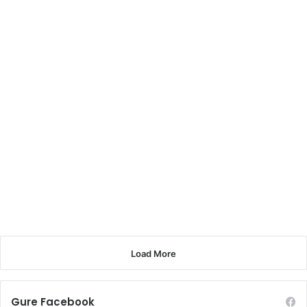
Landartek hamargarren
edizioa ospatuko du aurten
2026-06-30
29
Load More
Gure Facebook