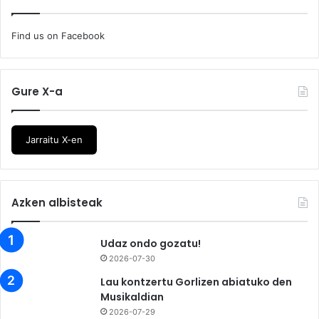
Find us on Facebook
Gure X-a
Jarraitu X-en
Azken albisteak
Udaz ondo gozatu!
2026-07-30
Lau kontzertu Gorlizen abiatuko den
Musikaldian
2026-07-29