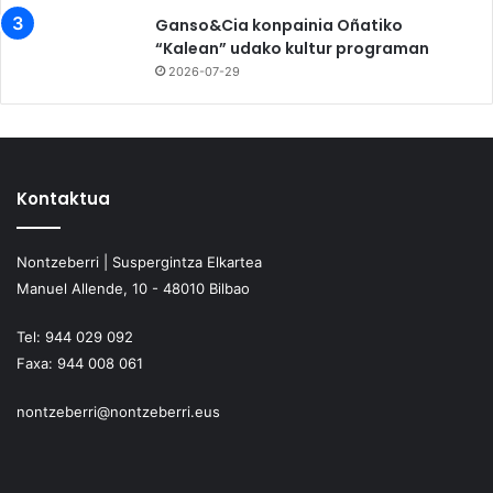
Ganso&Cia konpainia Oñatiko
“Kalean” udako kultur programan
2026-07-29
Kontaktua
Nontzeberri | Suspergintza Elkartea
Manuel Allende, 10 - 48010 Bilbao
Tel:
944 029 092
Faxa:
944 008 061
nontzeberri@nontzeberri.eus