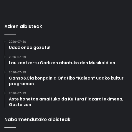
Azken albisteak
2026-07-30
Udaz ondo gozatu!
2026-07-29
Lau kontzertu Gorlizen abiatuko den Musikaldian
2026-07-29
Ganso&Cia konpainia Oñatiko “Kalean” udako kultur
programan
2026-07-29
Aste honetan amaituko da Kultura Plazara! ekimena,
Gasteizen
Nabarmendutako albisteak