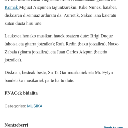
Komak
Miguel Aizpunen laguntzarekin. Kike Núñez, halaber,
diskoaren diseinuaz arduratu da. Aurretik, Sakeo lana kaleratu
zuten duela hiru urte.
Laukotea honako musikari hauek osatzen dute: Brigi Duque
(ahotsa eta gitarra jotzailea); Rafa Redin (baxu jotzailea); Natxo
Zabala (gitarra jotzailea); eta Juan Carlos Aizpun (bateria
jotzailea).
Diskoan, besteak beste, Su Ta Gar musikariek eta Mr. Fylyn
bandetako musikariek parte hartu dute.
FNACek bidalita
Categories:
MUSIKA
Nontzeberri
Back to top