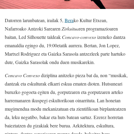
Datorren larunbatean, irailak 5,
Bera
ko Kultur Etxean,
Nafarroako Antzoki Sarearen
Zirkuitua
ren programazioaren
baitan, Led Silhouette taldeak
Concavo-convexo
izeneko dantza
emanaldia egingo du, 19:00etatik aurrera. Bertan, Jon Lopez,
Martxel Rodriguez eta Gaizka Sarasola antzezleek parte hartuko
dute, Gaizka Sarasolak ondu duen musikarekin.
Concavo Convexo
diziplina anitzeko pieza bat da, non “musikak,
dantzak eta eskulturak elkarri eskua ematen dioten. Hutsuneari
buruzko gogoeta egiten du, gorputzaren eta gorputzaren arteko
harremanaren ikuspegi eskultorikoan oinarrituta. Lan honetan
mugimendua modu mekanizatuan eta zientifikoan birplanteatzen
da, leku negatibo, bakar eta huts batean sartuz. Ezerez horretan
baieztatzen du gizakiak bere burua. Arkitektura, eskultura,
pintura, dantza espazioaren menpe daude, bakoitza bere