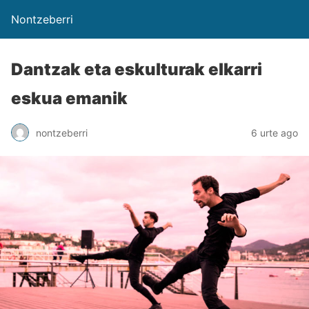
Nontzeberri
Dantzak eta eskulturak elkarri
eskua emanik
nontzeberri
6 urte ago