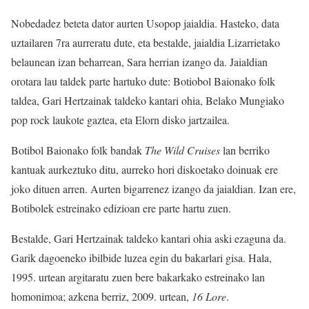
Nobedadez beteta dator aurten Usopop jaialdia. Hasteko, data
uztailaren 7ra aurreratu dute, eta bestalde, jaialdia Lizarrietako
belaunean izan beharrean, Sara herrian izango da. Jaialdian
orotara lau taldek parte hartuko dute: Botiobol Baionako folk
taldea, Gari Hertzainak taldeko kantari ohia, Belako Mungiako
pop rock laukote gaztea, eta Elorn disko jartzailea.
Botibol Baionako folk bandak
The Wild Cruises
lan berriko
kantuak aurkeztuko ditu, aurreko hori diskoetako doinuak ere
joko dituen arren. Aurten bigarrenez izango da jaialdian. Izan ere,
Botibolek estreinako edizioan ere parte hartu zuen.
Bestalde, Gari Hertzainak taldeko kantari ohia aski ezaguna da.
Garik dagoeneko ibilbide luzea egin du bakarlari gisa. Hala,
1995. urtean argitaratu zuen bere bakarkako estreinako lan
homonimoa; azkena berriz, 2009. urtean,
16 Lore
.