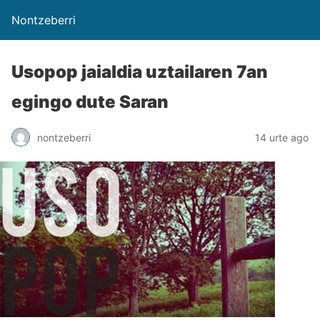
Nontzeberri
Usopop jaialdia uztailaren 7an
egingo dute Saran
nontzeberri
14 urte ago