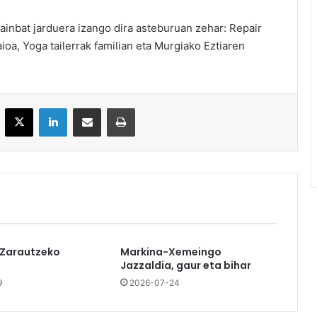
inbat jarduera izango dira asteburuan zehar: Repair
oa, Yoga tailerrak familian eta Murgiako Eztiaren
acebook
X
LinkedIn
Partekatu e-posta bidez
Inprimatu
 Zarautzeko
Markina-Xemeingo
Jazzaldia, gaur eta bihar
9
2026-07-24