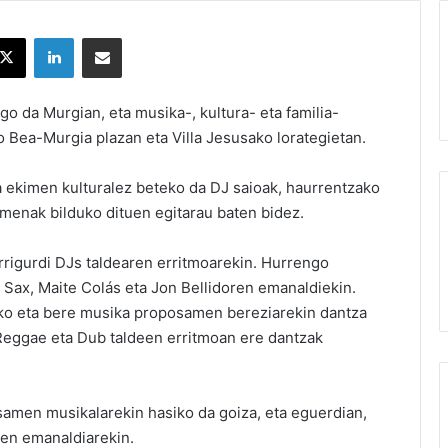
X
LinkedIn
Partekatu e-posta bidez
ngo da Murgian, eta musika-, kultura- eta familia-
Bea-Murgia plazan eta Villa Jesusako lorategietan.
a ekimen kulturalez beteko da DJ saioak, haurrentzako
amenak bilduko dituen egitarau baten bidez.
rrigurdi DJs taldearen erritmoarekin. Hurrengo
Sax, Maite Colás eta Jon Bellidoren emanaldiekin.
ko eta bere musika proposamen bereziarekin dantza
Reggae eta Dub taldeen erritmoan ere dantzak
amen musikalarekin hasiko da goiza, eta eguerdian,
ren emanaldiarekin.