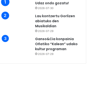
Udaz ondo gozatu!
2026-07-30
Lau kontzertu Gorlizen
abiatuko den
Musikaldian
2026-07-29
Ganso&Cia konpainia
Oñatiko “Kalean” udako
kultur programan
2026-07-29