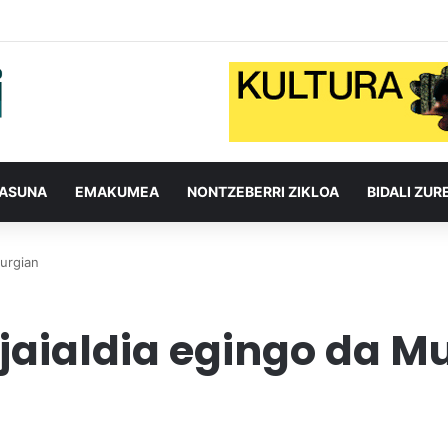
TASUNA
EMAKUMEA
NONTZEBERRI ZIKLOA
BIDALI ZUR
Murgian
 jaialdia egingo da M