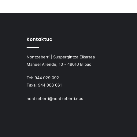
Kontaktua
Nontzeberri | Suspergintza Elkartea
Manuel Allende, 10 - 48010 Bilbao
Tel:
944 029 092
Faxa:
944 008 061
nontzeberri@nontzeberri.eus