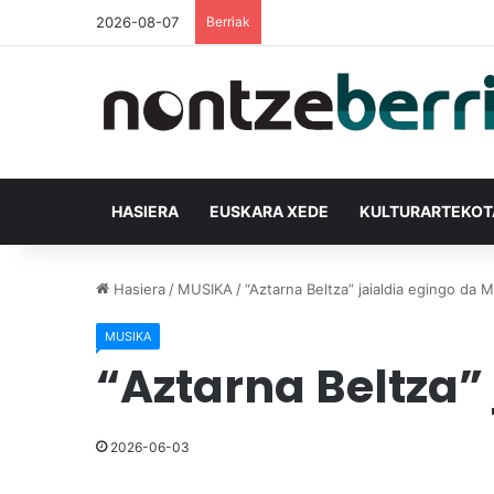
2026-08-07
Berriak
HASIERA
EUSKARA XEDE
KULTURARTEKO
Hasiera
/
MUSIKA
/
“Aztarna Beltza” jaialdia egingo da 
MUSIKA
“Aztarna Beltza”
2026-06-03