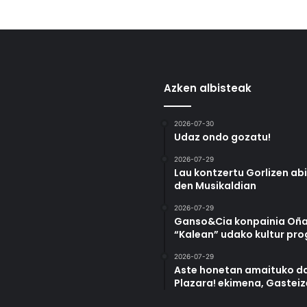
Azken albisteak
2026-07-30
Udaz ondo gozatu!
2026-07-29
Lau kontzertu Gorlizen ab
den Musikaldian
2026-07-29
Ganso&Cia konpainia Oña
“Kalean” udako kultur pr
2026-07-29
Aste honetan amaituko da
Plazara! ekimena, Gastei