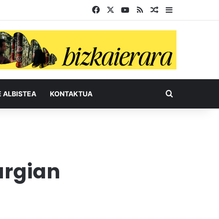
Facebook
X
YouTube
RSS
Ausazko artikul
Sidebar
Bilatu honel
E ALBISTEA
KONTAKTUA
urgian