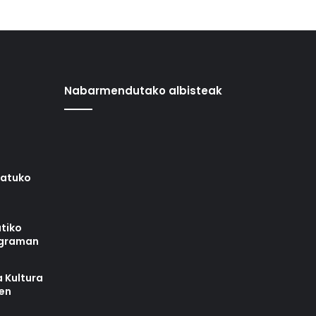
Nabarmendutako albisteak
iatuko
tiko
ograman
 Kultura
zen