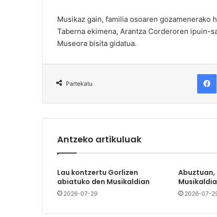
Musikaz gain, familia osoaren gozamenerako ha
Taberna ekimena, Arantza Corderoren ipuin-sai
Museora bisita gidatua.
F
Partekatu
Antzeko artikuluak
Lau kontzertu Gorlizen
Abuztuan,
abiatuko den Musikaldian
Musikaldia
2026-07-29
2026-07-2