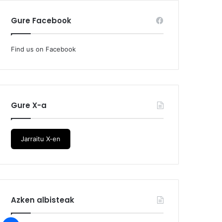
Gure Facebook
Find us on Facebook
Gure X-a
Jarraitu X-en
Azken albisteak