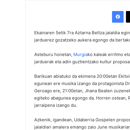
Facebook
Ekainaren 5etik 7ra Aztarna Beltza jaialdia egi
jarduerez gozatzeko aukera egongo da bertako 
Asteburu honetan,
Murgia
ko kaleak erritmo et
jarduerak eta adin guztientzako kultur propos
Barikuan abiatuko da ekimena 20:00etan Ekitxi
egunean ere musika izango da protagonista Dr 
Geroago ere, 21:00etan, Jhana Beaten zuzene
egiteko abagunea egongo da. Horren ostean, 
jarraipena izango du.
Azkenik, igandean, Udaberria Gospelen propos
jaialdiari amaiera emango zaio June musikaria