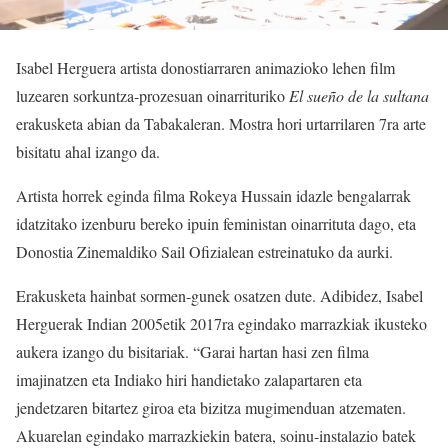
Isabel Herguera artista donostiarraren animazioko lehen film
luzearen sorkuntza-prozesuan oinarrituriko
El sueño de la sultana
erakusketa abian da Tabakaleran. Mostra hori urtarrilaren 7ra arte
bisitatu ahal izango da.
Artista horrek eginda filma Rokeya Hussain idazle bengalarrak
idatzitako izenburu bereko ipuin feministan oinarrituta dago, eta
Donostia Zinemaldiko Sail Ofizialean estreinatuko da aurki.
Erakusketa hainbat sormen-gunek osatzen dute. Adibidez, Isabel
Herguerak Indian 2005etik 2017ra egindako marrazkiak ikusteko
aukera izango du bisitariak. “Garai hartan hasi zen filma
imajinatzen eta Indiako hiri handietako zalapartaren eta
jendetzaren bitartez giroa eta bizitza mugimenduan atzematen.
Akuarelan egindako marrazkiekin batera, soinu-instalazio batek