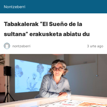
Nontzeberri
Tabakalerak “El Sueño de la
sultana” erakusketa abiatu du
nontzeberri
3 urte ago