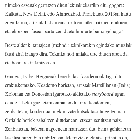
filmeko eszenak gertatzen diren lekuak ekarriko ditu gogora:
Kalkuta, New Delhi, edo Ahmedabad. Proiektuak 2013an hartu
zuen forma, artistak Indian eman zituen tailer batzuen ondoren,
eta ekoizpen-fasean sartu zen duela hiru urte baino gehiago.”
Beste aldetik, tatuajeen (mehndi) teknikarekin egindako muralak
ikusi ahal izango dira. Teknika hori milaka urte dituen artea da,
eta hennarekin lantzen da.
Gainera, Isabel Herguerak bere bidaia-koadernoak laga ditu
erakusketarako. Koaderno horietan, artistak Marsillianan (Italia),
Kolonian eta Donostian igarotako aldietako
storyboard
ugari
daude. “Leku guztietara eramaten dut nire koadernoa;
zenbaitetan, koadernoa nirekin izate hutsak lasaitu egiten nau.
Orrialde horiek zabaltzen ditudanean, etxean sentitzen naiz.
Zenbaitetan, bakean nagoenean marrazten dut, baina gehienetan
lasaitasunaren bila nabilenean. Marrazteko ekintza pribatua da,