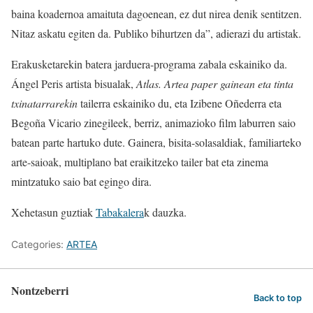
baina koadernoa amaituta dagoenean, ez dut nirea denik sentitzen.
Nitaz askatu egiten da. Publiko bihurtzen da”, adierazi du artistak.
Erakusketarekin batera jarduera-programa zabala eskainiko da.
Ángel Peris artista bisualak,
Atlas. Artea paper gainean eta tinta
txinatarrarekin
tailerra eskainiko du, eta Izibene Oñederra eta
Begoña Vicario zinegileek, berriz, animazioko film laburren saio
batean parte hartuko dute. Gainera, bisita-solasaldiak, familiarteko
arte-saioak, multiplano bat eraikitzeko tailer bat eta zinema
mintzatuko saio bat egingo dira.
Xehetasun guztiak
Tabakalera
k dauzka.
Categories:
ARTEA
Nontzeberri
Back to top