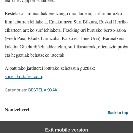
eta The Agapornis taldeek.
Bestelako jardunaldiak ere izango dira, tartean, surfari buruzko
film laburren lehiaketa, Emakumeen Surf Bilkura, Euskal Herriko
elkarteen arteko surf lehiaketa, Fracking-ari buruzko bertso-saioa
(Fredi Paia, Ekaitz Larrazabal Katxo eta Jone Uria), Barinatxera
kalejira Gibelurdiñek taldearekin, surf ikastaroak, orientazio proba
eta hegaztiak behatzeko irteerak.
Aipatutako jarduerei lotutako zehetasun guztiak:
sopelakostafest.com
.
Categories:
BESTELAKOAK
Nontzeberri
Back to top
Exit mobile version