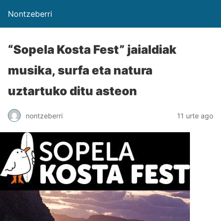
Nontzeberri
“Sopela Kosta Fest” jaialdiak
musika, surfa eta natura
uztartuko ditu asteon
nontzeberri
11 urte ago