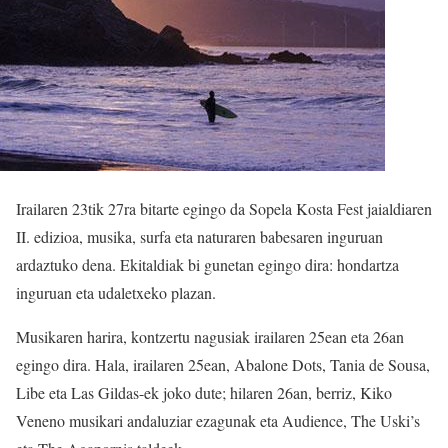
Irailaren 23tik 27ra bitarte egingo da Sopela Kosta Fest jaialdiaren
II. edizioa, musika, surfa eta naturaren babesaren inguruan
ardaztuko dena. Ekitaldiak bi gunetan egingo dira: hondartza
inguruan eta udaletxeko plazan.
Musikaren harira, kontzertu nagusiak irailaren 25ean eta 26an
egingo dira. Hala, irailaren 25ean, Abalone Dots, Tania de Sousa,
Libe eta Las Gildas-ek joko dute; hilaren 26an, berriz, Kiko
Veneno musikari andaluziar ezagunak eta Audience, The Uski’s