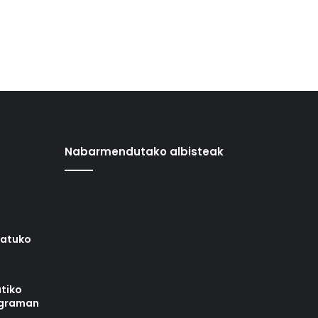
Nabarmendutako albisteak
iatuko
tiko
ograman