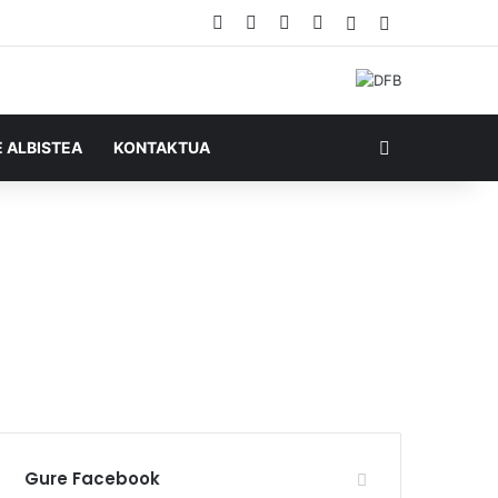
Facebook
X
YouTube
RSS
Ausazko artikul
Sidebar
Bilatu honela
E ALBISTEA
KONTAKTUA
Gure Facebook