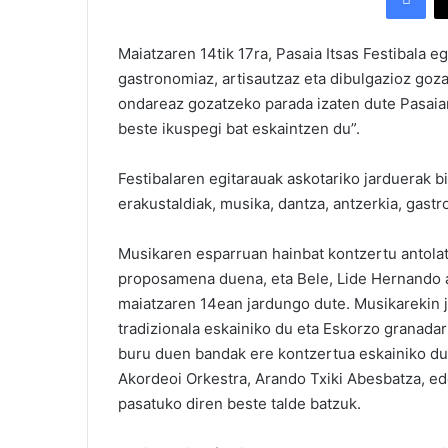
Maiatzaren 14tik 17ra, Pasaia Itsas Festibala e
gastronomiaz, artisautzaz eta dibulgazioz gozat
ondareaz gozatzeko parada izaten dute Pasaiara
beste ikuspegi bat eskaintzen du”.
Festibalaren egitarauak askotariko jarduerak bil
erakustaldiak, musika, dantza, antzerkia, gast
Musikaren esparruan hainbat kontzertu antolat
proposamena duena, eta Bele, Lide Hernando a
maiatzaren 14ean jardungo dute. Musikarekin j
tradizionala eskainiko du eta Eskorzo granad
buru duen bandak ere kontzertua eskainiko dut
Akordeoi Orkestra, Arando Txiki Abesbatza, ed
pasatuko diren beste talde batzuk.