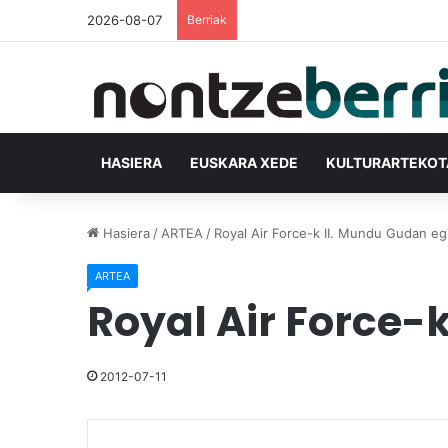
2026-08-07
Berriak
HASIERA
EUSKARA XEDE
KULTURARTEKO
Hasiera
/
ARTEA
/
Royal Air Force-k II. Mundu Gudan eg
ARTEA
Royal Air Force-
2012-07-11