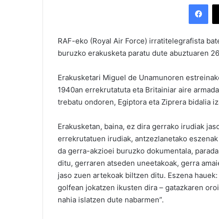
Facebook
RAF-eko (Royal Air Force) irratitelegrafista b
buruzko erakusketa paratu dute abuztuaren 26
Erakusketari Miguel de Unamunoren estreinako 
1940an errekrutatuta eta Britainiar aire armadar
trebatu ondoren, Egiptora eta Ziprera bidalia i
Erakusketan, baina, ez dira gerrako irudiak jaso
errekrutatuen irudiak, antzezlanetako eszenak
da gerra-akzioei buruzko dokumentala, parada m
ditu, gerraren atseden uneetakoak, gerra amai
jaso zuen artekoak biltzen ditu. Eszena hauek:
golfean jokatzen ikusten dira – gatazkaren o
nahia islatzen dute nabarmen”.