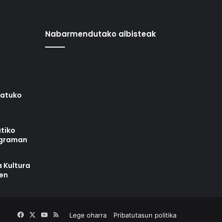
Nabarmendutako albisteak
iatuko
tiko
ograman
 Kultura
zen
Facebook
X
YouTube
RSS
Lege oharra
Pribatutasun politika