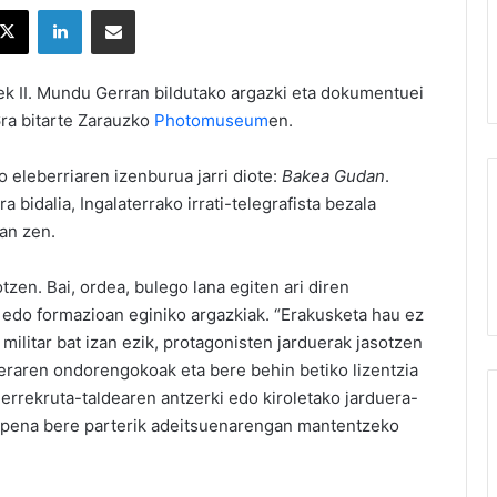
X
LinkedIn
Partekatu e-posta bidez
atek II. Mundu Gerran bildutako argazki eta dokumentuei
ra bitarte Zarauzko
Photomuseum
en.
eleberriaren izenburua jarri diote:
Bakea Gudan
.
a bidalia, Ingalaterrako irrati-telegrafista bezala
zan zen.
tzen. Bai, ordea, bulego lana egiten ari diren
 edo formazioan eginiko argazkiak. “Erakusketa hau ez
ilitar bat izan ezik, protagonisten jarduerak jasotzen
eraren ondorengokoak eta bere behin betiko lizentzia
 errekruta-taldearen antzerki edo kiroletako jarduera-
roipena bere parterik adeitsuenarengan mantentzeko