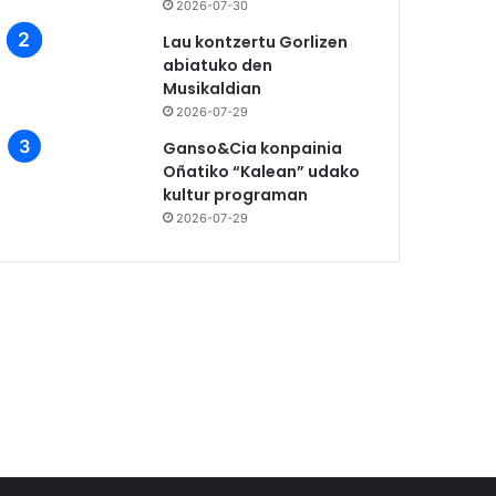
2026-07-30
Lau kontzertu Gorlizen
abiatuko den
Musikaldian
2026-07-29
Ganso&Cia konpainia
Oñatiko “Kalean” udako
kultur programan
2026-07-29