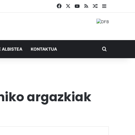
Facebook
X
YouTube
RSS
Ausazko artikul
Sidebar
Bilatu honel
E ALBISTEA
KONTAKTUA
niko argazkiak