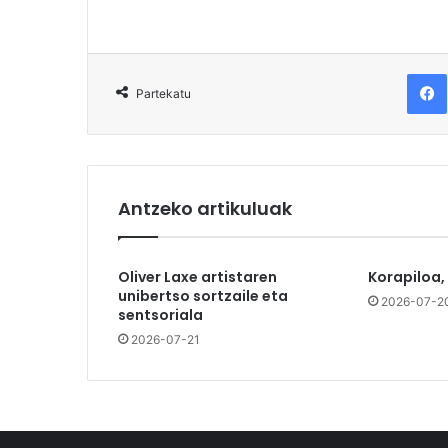
F
Partekatu
Antzeko artikuluak
Oliver Laxe artistaren
Korapiloa,
unibertso sortzaile eta
2026-07-2
sentsoriala
2026-07-21