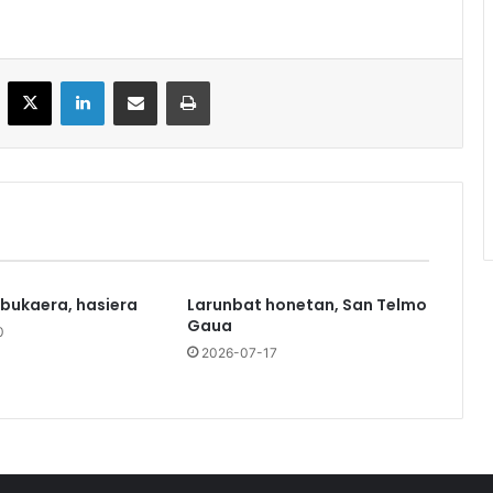
acebook
X
LinkedIn
Partekatu e-posta bidez
Inprimatu
 bukaera, hasiera
Larunbat honetan, San Telmo
Gaua
0
2026-07-17