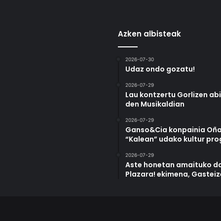
Azken albisteak
2026-07-30
Udaz ondo gozatu!
2026-07-29
Lau kontzertu Gorlizen ab
den Musikaldian
2026-07-29
Ganso&Cia konpainia Oña
“Kalean” udako kultur pr
2026-07-29
Aste honetan amaituko da
Plazara! ekimena, Gastei