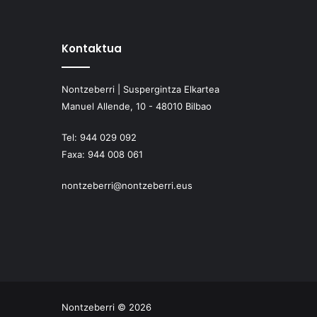
Kontaktua
Nontzeberri | Suspergintza Elkartea
Manuel Allende, 10 - 48010 Bilbao
Tel:
944 029 092
Faxa:
944 008 061
nontzeberri@nontzeberri.eus
Nontzeberri © 2026