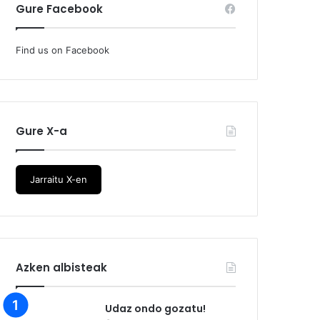
Gure Facebook
Find us on Facebook
Gure X-a
Jarraitu X-en
Azken albisteak
Udaz ondo gozatu!