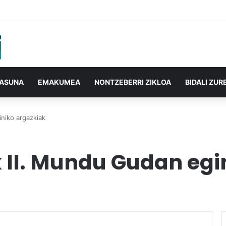
TASUNA
EMAKUMEA
NONTZEBERRI ZIKLOA
BIDALI ZUR
iniko argazkiak
k II. Mundu Gudan egi