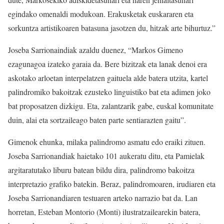
egindako omenaldi modukoan. Erakusketak euskararen eta
sorkuntza artistikoaren batasuna jasotzen du, hitzak arte bihurtuz.”
Joseba Sarrionaindiak azaldu duenez, “Markos Gimeno
ezagunagoa izateko garaia da. Bere bizitzak eta lanak denoi era
askotako arloetan interpelatzen gaituela alde batera utzita, kartel
palindromiko bakoitzak ezusteko linguistiko bat eta adimen joko
bat proposatzen dizkigu. Eta, zalantzarik gabe, euskal komunitate
duin, alai eta sortzaileago baten parte sentiarazten gaitu”.
Gimenok ehunka, milaka palindromo asmatu edo eraiki zituen.
Joseba Sarrionandiak haietako 101 aukeratu ditu, eta Pamielak
argitaratutako liburu batean bildu dira, palindromo bakoitza
interpretazio grafiko batekin. Beraz, palindromoaren, irudiaren eta
Joseba Sarrionandiaren testuaren arteko narrazio bat da. Lan
horretan, Esteban Montorio (Monti) ilustratzailearekin batera,