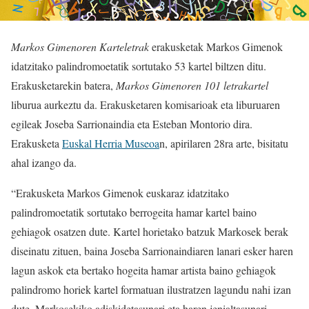
Markos Gimenoren Karteletrak
erakusketak Markos Gimenok
idatzitako palindromoetatik sortutako 53 kartel biltzen ditu.
Erakusketarekin batera,
Markos Gimenoren 101 letrakartel
liburua aurkeztu da. Erakusketaren komisarioak eta liburuaren
egileak Joseba Sarrionaindia eta Esteban Montorio dira.
Erakusketa
Euskal Herria Museoa
n, apirilaren 28ra arte, bisitatu
ahal izango da.
“Erakusketa Markos Gimenok euskaraz idatzitako
palindromoetatik sortutako berrogeita hamar kartel baino
gehiagok osatzen dute. Kartel horietako batzuk Markosek berak
diseinatu zituen, baina Joseba Sarrionaindiaren lanari esker haren
lagun askok eta bertako hogeita hamar artista baino gehiagok
palindromo horiek kartel formatuan ilustratzen lagundu nahi izan
dute, Markosekiko adiskidetasunari eta haren jenialtasunari