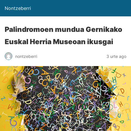
Nontzeberri
Palindromoen mundua Gernikako
Euskal Herria Museoan ikusgai
nontzeberri
3 urte ago