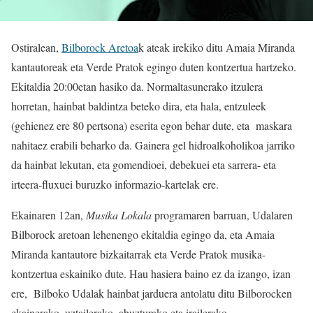
Ostiralean,
Bilborock Aretoa
k ateak irekiko ditu Amaia Miranda
kantautoreak eta Verde Pratok egingo duten kontzertua hartzeko.
Ekitaldia 20:00etan hasiko da. Normaltasunerako itzulera
horretan, hainbat baldintza beteko dira, eta hala, entzuleek
(gehienez ere 80 pertsona) eserita egon behar dute, eta maskara
nahitaez erabili beharko da. Gainera gel hidroalkoholikoa jarriko
da hainbat lekutan, eta gomendioei, debekuei eta sarrera- eta
irteera-fluxuei buruzko informazio-kartelak ere.
Ekainaren 12an,
Musika Lokala
programaren barruan, Udalaren
Bilborock aretoan lehenengo ekitaldia egingo da, eta Amaia
Miranda kantautore bizkaitarrak eta Verde Pratok musika-
kontzertua eskainiko dute. Hau hasiera baino ez da izango, izan
ere, Bilboko Udalak hainbat jarduera antolatu ditu Bilborocken
ekainerako, uztailerako, abuzturako eta irailerako.