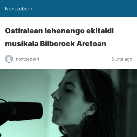
Nontzeberri
Ostiralean lehenengo ekitaldi
musikala Bilborock Aretoan
nontzeberri
6 urte ago