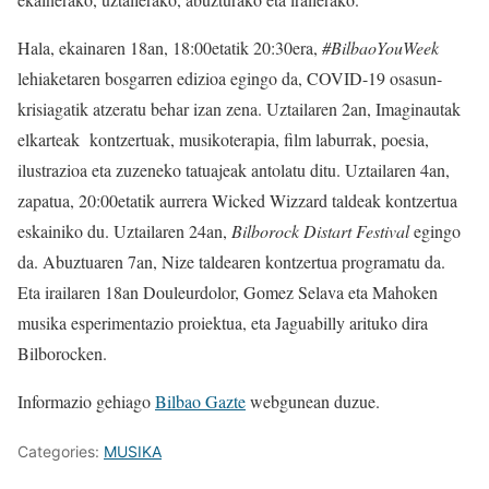
Hala, ekainaren 18an, 18:00etatik 20:30era,
#BilbaoYouWeek
lehiaketaren bosgarren edizioa egingo da, COVID-19 osasun-
krisiagatik atzeratu behar izan zena. Uztailaren 2an, Imaginautak
elkarteak kontzertuak, musikoterapia, film laburrak, poesia,
ilustrazioa eta zuzeneko tatuajeak antolatu ditu. Uztailaren 4an,
zapatua, 20:00etatik aurrera Wicked Wizzard taldeak kontzertua
eskainiko du. Uztailaren 24an,
Bilborock Distart Festival
egingo
da. Abuztuaren 7an, Nize taldearen kontzertua programatu da.
Eta irailaren 18an Douleurdolor, Gomez Selava eta Mahoken
musika esperimentazio proiektua, eta Jaguabilly arituko dira
Bilborocken.
Informazio gehiago
Bilbao Gazte
webgunean duzue.
Categories:
MUSIKA