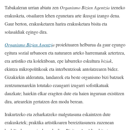
Tabakaleran urrian abiatu zen
Organismo Bizien Agentzia
izeneko
erakusketa, otsailaren lehen egunetara arte ikusgai izango dena.
Gaur berton, erakusketaren harira erakusketara bisita eta
solasaldiak egingo dira.
Organismo Bizien Agentzi
a
proiektuaren helburua da gaur egungo
egitura sozial urbanoen eta naturaren arteko harremanak aztertzea,
era artistiko eta kolektiboan, epe laburreko eskultura
biziak
,
ekintza mikropolitikoak eta interbentzioak antolatzearen bidez.
Gizakiekin alderatuta, landareek eta beste organismo bizi batzuek
zentzumenarekin lotutako ezaugarri izugarri sofistikatuak
dauzkate; haiekin elkar eragiten dute eta haien inguruan existitzen
dira, artearekin gertatzen den modu berean.
Irakurtzeko eta zeharkatzeko malgutasuna eskaintzen dute
erakusketek; praktika artistikoaren bereizitasunera zuzenean