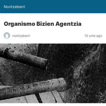
Nontzeberri
Organismo Bizien Agentzia
nontzeberri
10 urte ago