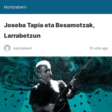
Nontzeberri
Joseba Tapia eta Besamotzak,
Larrabetzun
nontzeberri
10 urte ago