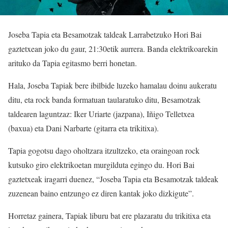
Joseba Tapia eta Besamotzak taldeak Larrabetzuko Hori Bai
gaztetxean joko du gaur, 21:30etik aurrera. Banda elektrikoarekin
arituko da Tapia egitasmo berri honetan.
Hala, Joseba Tapiak bere ibilbide luzeko hamalau doinu aukeratu
ditu, eta rock banda formatuan taularatuko ditu, Besamotzak
taldearen laguntzaz: Iker Uriarte (jazpana), Iñigo Telletxea
(baxua) eta Dani Narbarte (gitarra eta trikitixa).
Tapia gogotsu dago oholtzara itzultzeko, eta oraingoan rock
kutsuko giro elektrikoetan murgilduta egingo du. Hori Bai
gaztetxeak iragarri duenez, “Joseba Tapia eta Besamotzak taldeak
zuzenean baino entzungo ez diren kantak joko dizkigute”.
Horretaz gainera, Tapiak liburu bat ere plazaratu du trikitixa eta