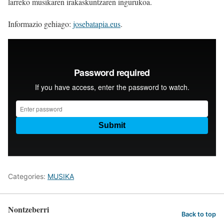
larreko musikaren irakaskuntzaren ingurukoa.
Informazio gehiago:
josebatapia.eus
.
Categories:
MUSIKA
Nontzeberri
Back to top