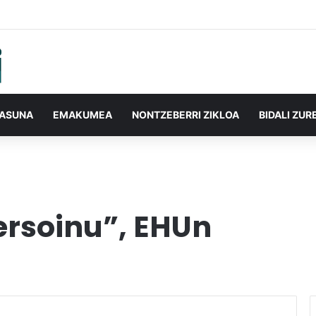
TASUNA
EMAKUMEA
NONTZEBERRI ZIKLOA
BIDALI ZUR
ersoinu”, EHUn