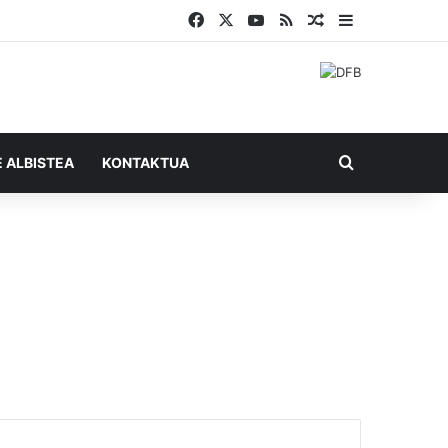
Facebook
X
YouTube
RSS
Ausazko artikul
Sidebar
Bilatu honel
E ALBISTEA
KONTAKTUA