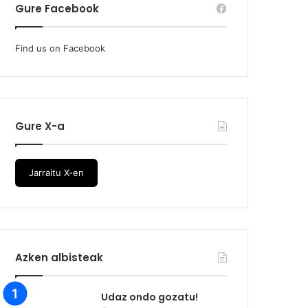
Gure Facebook
Find us on Facebook
Gure X-a
Jarraitu X-en
Azken albisteak
Udaz ondo gozatu!