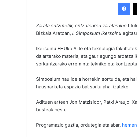
Facebook
Zarata entzutetik, entzutearen zarataraino
titu
Bizkaia Aretoan,
I. Simposium Ikersoinu
egitas
Ikersoinu EHUko Arte eta teknologia fakultatek
da arterako materia, eta gaur egungo ardatza i
sorkuntzarako erreminta tekniko eta kontzeptua
Simposium hau ideia horrekin sortu da, eta ha
hausnarketa espazio bat sortu ahal izateko.
Adituen artean Jon Matzisidor, Patxi Araujo, Xa
besteak beste.
Programazio guztia, ordutegia eta abar,
hemen