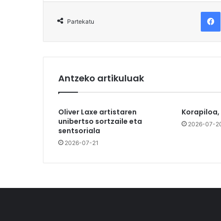
F
Partekatu
Antzeko artikuluak
Oliver Laxe artistaren
Korapiloa,
unibertso sortzaile eta
2026-07-2
sentsoriala
2026-07-21