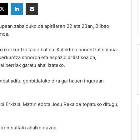
X
LinkedIn
Partekatu e-posta bidez
lupean zabalduko da apirilaren 22 eta 23an, Bilbao
moa.
o ikerkuntza talde bat da. Kolektibo honentzat soinua
kerkuntza sonoroa eta espazio artistikoa da,
l berriak garatu ahal izateko.
inbat aditu gonbidatuko dira gai hauen inguruan
bi Erkizia, Mattin edota Josu Rekalde topatuko ditugu,
kontsultatu ahalko duzue.