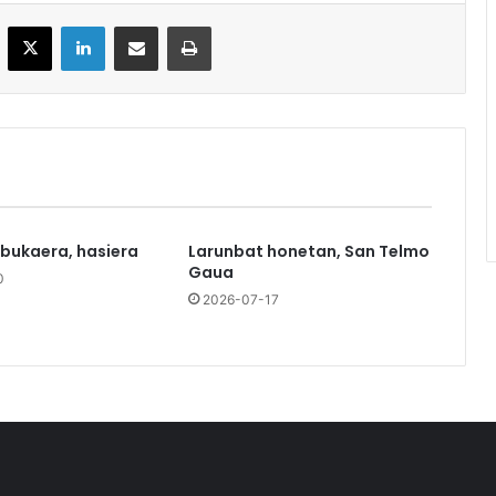
acebook
X
LinkedIn
Partekatu e-posta bidez
Inprimatu
 bukaera, hasiera
Larunbat honetan, San Telmo
Gaua
0
2026-07-17