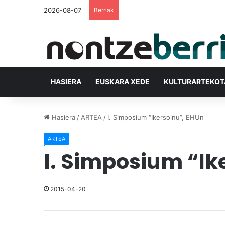
2026-08-07
Berriak
HASIERA
EUSKARA XEDE
KULTURARTEKO
Hasiera
/
ARTEA
/
I. Simposium “Ikersoinu”, EHUn
ARTEA
I. Simposium “Ik
2015-04-20