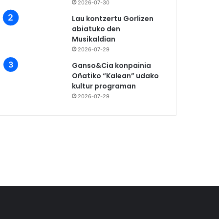
2026-07-30
Lau kontzertu Gorlizen
abiatuko den
Musikaldian
2026-07-29
Ganso&Cia konpainia
Oñatiko “Kalean” udako
kultur programan
2026-07-29