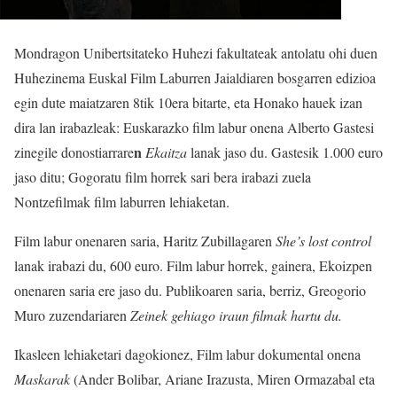
Mondragon Unibertsitateko Huhezi fakultateak antolatu ohi duen
Huhezinema Euskal Film Laburren Jaialdiaren bosgarren edizioa
egin dute maiatzaren 8tik 10era bitarte, eta Honako hauek izan
dira lan irabazleak: Euskarazko film labur onena
Alberto Gastesi
n
zinegile donostiarrare
Ekaitza
lanak jaso du. Gastesik 1.000 euro
jaso ditu; Gogoratu film horrek sari bera irabazi zuela
Nontzefilmak film laburren lehiaketan.
Film labur onenaren saria, Haritz Zubillagaren
She’s lost control
lanak irabazi du, 600 euro. Film labur horrek, gainera, Ekoizpen
onenaren saria ere jaso du. Publikoaren saria, berriz, Greogorio
Muro zuzendariaren
Zeinek gehiago iraun
filmak hartu du.
Ikasleen lehiaketari dagokionez, Film labur dokumental onena
Maskarak
(Ander Bolibar, Ariane Irazusta, Miren Ormazabal eta