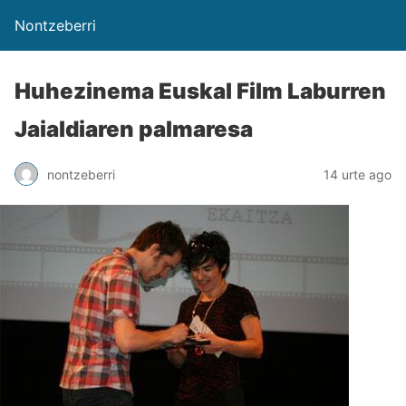
Nontzeberri
Huhezinema Euskal Film Laburren
Jaialdiaren palmaresa
nontzeberri
14 urte ago