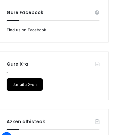
Gure Facebook
Find us on Facebook
Gure X-a
Jarraitu X-en
Azken albisteak