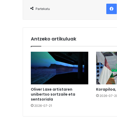
F
Partekatu
Antzeko artikuluak
Oliver Laxe artistaren
Korapiloa,
unibertso sortzaile eta
2026-07-2
sentsoriala
2026-07-21