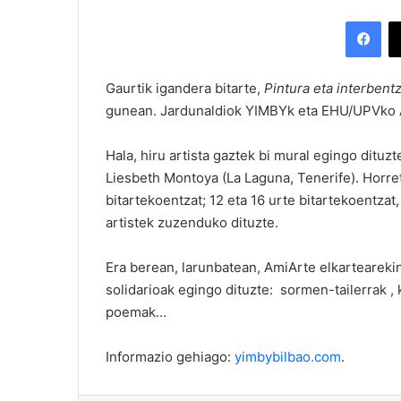
Facebook
Gaurtik igandera bitarte,
Pintura eta interbent
gunean. Jardunaldiok YIMBYk eta EHU/UPVko Ar
Hala, hiru artista gaztek bi mural egingo dituz
Liesbeth Montoya (La Laguna, Tenerife). Horreta
bitartekoentzat; 12 eta 16 urte bitartekoentzat,
artistek zuzenduko dituzte.
Era berean, larunbatean, AmiArte elkartearekin 
solidarioak egingo dituzte: sormen-tailerrak , 
poemak…
Informazio gehiago:
yimbybilbao.com
.