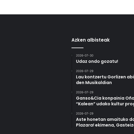
Azken albisteak
2026-07-30
Udaz ondo gozatu!
2026-07-29
Lau kontzertu Gorlizen ab
den Musikaldian
2026-07-29
Ganso&Cia konpainia Oña
“Kalean” udako kultur pr
2026-07-29
Aste honetan amaituko da
Plazara! ekimena, Gastei