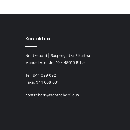
Kontaktua
Nontzeberri | Suspergintza Elkartea
Manuel Allende, 10 - 48010 Bilbao
Tel:
944 029 092
Faxa:
944 008 061
nontzeberri@nontzeberri.eus