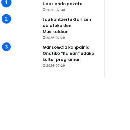
Udaz ondo gozatu!
2026-07-30
Lau kontzertu Gorlizen
abiatuko den
Musikaldian
2026-07-29
Ganso&Cia konpainia
Oñatiko “Kalean” udako
kultur programan
2026-07-29