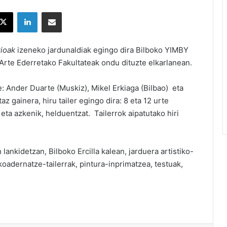
X
LinkedIn
Partekatu e-posta bidez
zioak
izeneko jardunaldiak egingo dira Bilboko YIMBY
te Ederretako Fakultateak ondu dituzte elkarlanean.
te: Ander Duarte (Muskiz), Mikel Erkiaga (Bilbao) eta
z gainera, hiru tailer egingo dira: 8 eta 12 urte
 eta azkenik, helduentzat. Tailerrok aipatutako hiri
lankidetzan, Bilboko Ercilla kalean, jarduera artistiko-
koadernatze-tailerrak, pintura-inprimatzea, testuak,