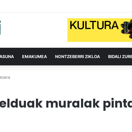
TASUNA
EMAKUMEA
NONTZEBERRI ZIKLOA
BIDALI ZUR
atzera
helduak muralak pint