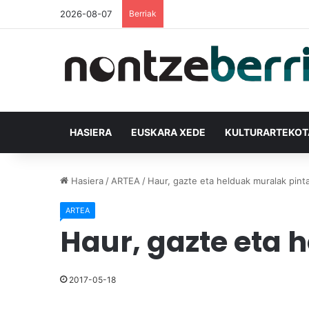
2026-08-07
Berriak
HASIERA
EUSKARA XEDE
KULTURARTEKO
Hasiera
/
ARTEA
/
Haur, gazte eta helduak muralak pint
ARTEA
Haur, gazte eta 
2017-05-18