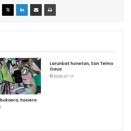
acebook
X
LinkedIn
Partekatu e-posta bidez
Inprimatu
Larunbat honetan, San Telmo
Gaua
2026-07-17
 bukaera, hasiera
0