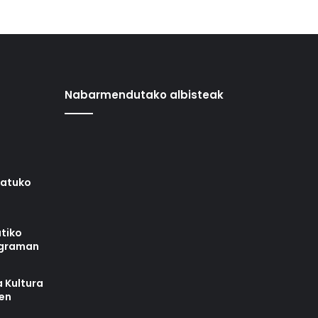
Nabarmendutako albisteak
iatuko
tiko
ograman
 Kultura
zen