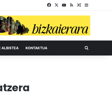
Facebook
X
YouTube
RSS
Ausazko artikul
Sidebar
Bilatu honel
E ALBISTEA
KONTAKTUA
atzera