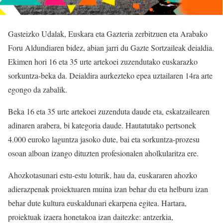
Gasteizko Udalak, Euskara eta Gazteria zerbitzuen eta Arabako
Foru Aldundiaren bidez, abian jarri du Gazte Sortzaileak deialdia.
Ekimen hori 16 eta 35 urte artekoei zuzendutako euskarazko
sorkuntza-beka da. Deialdira aurkezteko epea uztailaren 14ra arte
egongo da zabalik.
Beka 16 eta 35 urte artekoei zuzenduta daude eta, eskatzailearen
adinaren arabera, bi kategoria daude. Hautatutako pertsonek
4.000 euroko laguntza jasoko dute, bai eta sorkuntza-prozesu
osoan alboan izango dituzten profesionalen aholkularitza ere.
Ahozkotasunari estu-estu loturik, hau da, euskararen ahozko
adierazpenak proiektuaren muina izan behar du eta helburu izan
behar dute kultura euskaldunari ekarpena egitea. Hartara,
proiektuak izaera honetakoa izan daitezke: antzerkia,