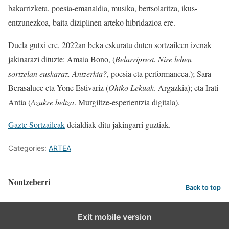
bakarrizketa, poesia-emanaldia, musika, bertsolaritza, ikus-
entzunezkoa, baita diziplinen arteko hibridazioa ere.
Duela gutxi ere, 2022an beka eskuratu duten sortzaileen izenak
jakinarazi dituzte: Amaia Bono, (
Belarriprest. Nire lehen
sortzelan euskaraz. Antzerkia?
, poesia eta performancea.); Sara
Berasaluce eta Yone Estivariz (
Ohiko Lekuak
. Argazkia); eta Irati
Antia (
Azukre beltza
. Murgiltze-esperientzia digitala).
Gazte Sortzaileak
deialdiak ditu jakingarri guztiak.
Categories:
ARTEA
Nontzeberri
Back to top
Exit mobile version