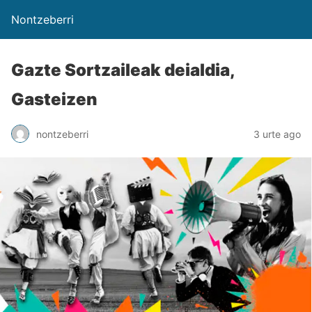
Nontzeberri
Gazte Sortzaileak deialdia,
Gasteizen
nontzeberri
3 urte ago