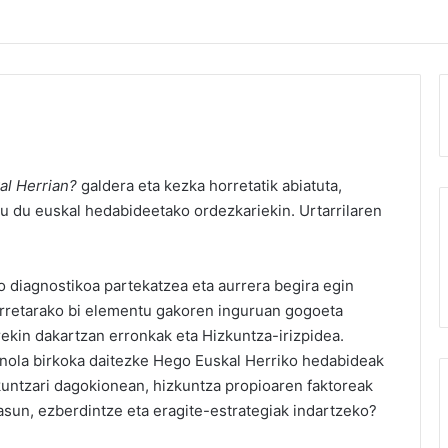
al Herrian?
galdera eta kezka horretatik abiatuta,
u du euskal hedabideetako ordezkariekin. Urtarrilaren
o diagnostikoa partekatzea eta aurrera begira egin
horretarako bi elementu gakoren inguruan gogoeta
rekin dakartzan erronkak eta Hizkuntza-irizpidea.
 nola birkoka daitezke Hego Euskal Herriko hedabideak
kuntzari dagokionean, hizkuntza propioaren faktoreak
asun, ezberdintze eta eragite-estrategiak indartzeko?