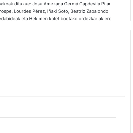
nakoak dituzue: Josu Amezaga Germá Capdevila Pilar
rospe, Lourdes Pérez, Iñaki Soto, Beatriz Zabalondo
 Hedabideak eta Hekimen koletiboetako ordezkariak ere