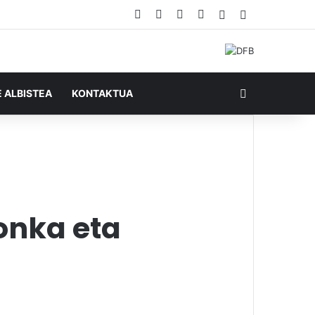
Facebook
X
YouTube
RSS
Ausazko artikul
Sidebar
Bilatu honela
E ALBISTEA
KONTAKTUA
onka eta