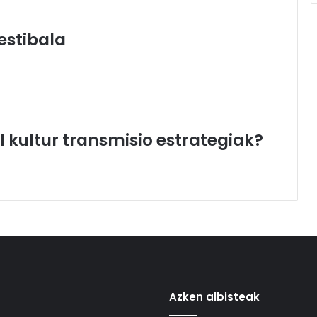
estibala
 kultur transmisio estrategiak?
Azken albisteak