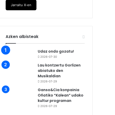
Jarraitu X-en
Azken albisteak
Udaz ondo gozatu!
2026-07-30
Lau kontzertu Gorlizen
abiatuko den
Musikaldian
2026-07-29
Ganso&Cia konpainia
Oñatiko “Kalean” udako
kultur programan
2026-07-29