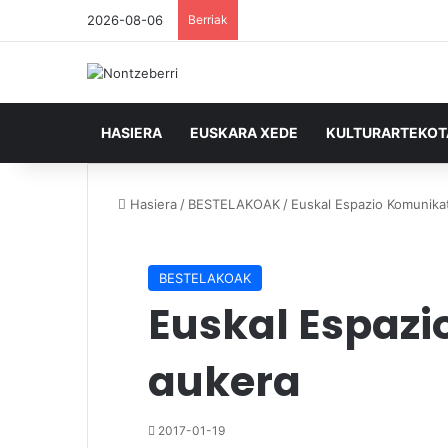
2026-08-06
Berriak
HASIERA
EUSKARA XEDE
KULTURARTEKO
Hasiera
/
BESTELAKOAK
/
Euskal Espazio Komunikat
BESTELAKOAK
Euskal Espazi
aukera
2017-01-19