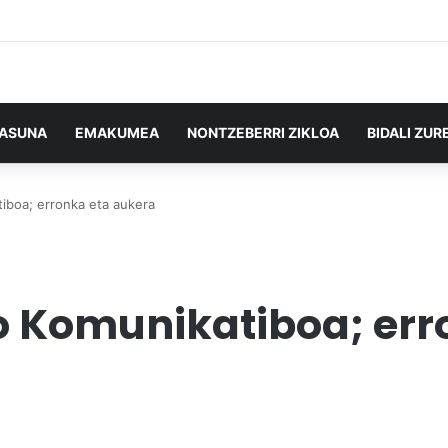
TASUNA
EMAKUMEA
NONTZEBERRI ZIKLOA
BIDALI ZUR
iboa; erronka eta aukera
o Komunikatiboa; err