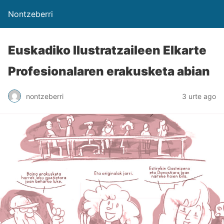
Nontzeberri
Euskadiko Ilustratzaileen Elkarte
Profesionalaren erakusketa abian
nontzeberri
3 urte ago