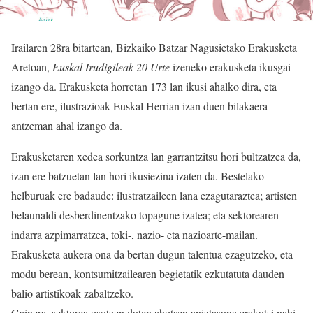
Irailaren 28ra bitartean, Bizkaiko Batzar Nagusietako Erakusketa
Aretoan,
Euskal Irudigileak 20 Urte
izeneko erakusketa ikusgai
izango da. Erakusketa horretan 173 lan ikusi ahalko dira, eta
bertan ere, ilustrazioak Euskal Herrian izan duen bilakaera
antzeman ahal izango da.
Erakusketaren xedea sorkuntza lan garrantzitsu hori bultzatzea da,
izan ere batzuetan lan hori ikusiezina izaten da. Bestelako
helburuak ere badaude: ilustratzaileen lana ezagutaraztea; artisten
belaunaldi desberdinentzako topagune izatea; eta sektorearen
indarra azpimarratzea, toki-, nazio- eta nazioarte-mailan.
Erakusketa aukera ona da bertan dugun talentua ezagutzeko, eta
modu berean, kontsumitzailearen begietatik ezkutatuta dauden
balio artistikoak zabaltzeko.
Gainera, sektorea osotzen duten ahotsen aniztasuna erakutsi nahi