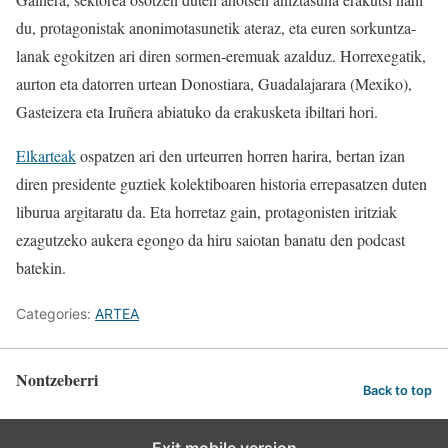
du, protagonistak anonimotasunetik ateraz, eta euren sorkuntza-
lanak egokitzen ari diren sormen-eremuak azalduz. Horrexegatik,
aurton eta datorren urtean Donostiara, Guadalajarara (Mexiko),
Gasteizera eta Iruñera abiatuko da erakusketa ibiltari hori.
Elkarteak
ospatzen ari den urteurren horren harira, bertan izan
diren presidente guztiek kolektiboaren historia errepasatzen duten
liburua argitaratu da. Eta horretaz gain, protagonisten iritziak
ezagutzeko aukera egongo da hiru saiotan banatu den podcast
batekin.
Categories:
ARTEA
Nontzeberri
Back to top