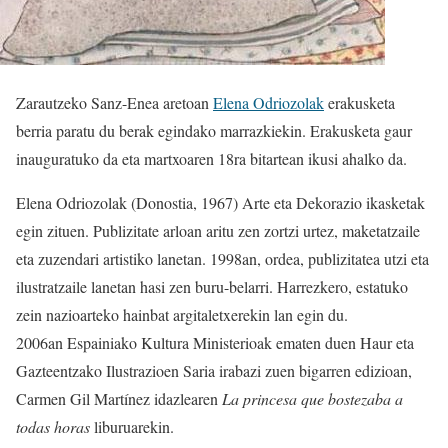
Zarautzeko Sanz-Enea aretoan
Elena Odriozolak
erakusketa
berria paratu du berak egindako marrazkiekin. Erakusketa gaur
inauguratuko da eta martxoaren 18ra bitartean ikusi ahalko da.
Elena Odriozolak (Donostia, 1967) Arte eta Dekorazio ikasketak
egin zituen. Publizitate arloan aritu zen zortzi urtez, maketatzaile
eta zuzendari artistiko lanetan. 1998an, ordea, publizitatea utzi eta
ilustratzaile lanetan hasi zen buru-belarri. Harrezkero, estatuko
zein nazioarteko hainbat argitaletxerekin lan egin du.
2006an Espainiako Kultura Ministerioak ematen duen Haur eta
Gazteentzako Ilustrazioen Saria irabazi zuen bigarren edizioan,
Carmen Gil Martínez idazlearen
La princesa que bostezaba a
todas horas
liburuarekin.