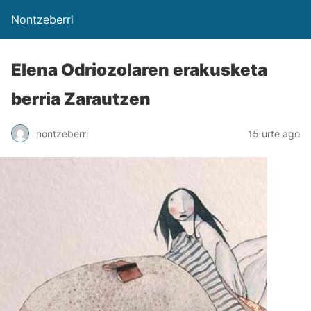
Nontzeberri
Elena Odriozolaren erakusketa
berria Zarautzen
nontzeberri
15 urte ago