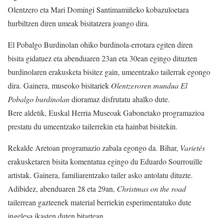
Olentzero eta Mari Domingi Santimamiñeko kobazuloetara
hurbiltzen diren umeak bisitatzera joango dira.
El Pobalgo Burdinolan ohiko burdinola-errotara egiten diren
bisita gidatuez eta abenduaren 23an eta 30ean egingo dituzten
burdinolaren erakusketa bisitez gain, umeentzako tailerrak egongo
dira. Gainera, museoko bisitariek
Olentzeroren mundua El
Pobalgo burdinolan
dioramaz disfrutatu ahalko dute.
Bere aldetik, Euskal Herria Museoak Gabonetako programazioa
prestatu du umeentzako tailerrekin eta hainbat bisitekin.
Rekalde Aretoan programazio zabala egongo da. Bihar,
Varietés
erakusketaren bisita komentatua egingo du Eduardo Sourrouille
artistak. Gainera, familiarentzako tailer asko antolatu dituzte.
Adibidez, abenduaren 28 eta 29an,
Christmas on the road
tailerrean gazteenek material berriekin esperimentatuko dute
ingelesa ikasten duten bitartean.