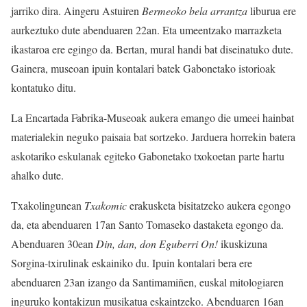
jarriko dira. Aingeru Astuiren
Bermeoko bela arrantza
liburua ere
aurkeztuko dute abenduaren 22an. Eta umeentzako marrazketa
ikastaroa ere egingo da. Bertan, mural handi bat diseinatuko dute.
Gainera, museoan ipuin kontalari batek Gabonetako istorioak
kontatuko ditu.
La Encartada Fabrika-Museoak aukera emango die umeei hainbat
materialekin neguko paisaia bat sortzeko. Jarduera horrekin batera
askotariko eskulanak egiteko Gabonetako txokoetan parte hartu
ahalko dute.
Txakolingunean
Txakomic
erakusketa bisitatzeko aukera egongo
da, eta abenduaren 17an Santo Tomaseko dastaketa egongo da.
Abenduaren 30ean
Din, dan, don Eguberri On!
ikuskizuna
Sorgina-txirulinak eskainiko du. Ipuin kontalari bera ere
abenduaren 23an izango da Santimamiñen, euskal mitologiaren
inguruko kontakizun musikatua eskaintzeko. Abenduaren 16an