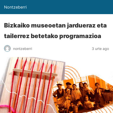
Nontzeberri
Bizkaiko museoetan jardueraz eta
tailerrez betetako programazioa
nontzeberri
3 urte ago