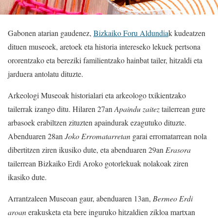
Gabonen atarian gaudenez,
Bizkaiko Foru Aldundia
k kudeatzen
dituen museoek, aretoek eta historia intereseko lekuek pertsona
ororentzako eta bereziki familientzako hainbat tailer, hitzaldi eta
jarduera antolatu dituzte.
Arkeologi Museoak historialari eta arkeologo txikientzako
tailerrak izango ditu. Hilaren 27an
Apaindu zaitez
tailerrean gure
arbasoek erabiltzen zituzten apaindurak ezagutuko dituzte.
Abenduaren 28an
Joko Erromatarretan
garai erromatarrean nola
dibertitzen ziren ikusiko dute, eta abenduaren 29an
Erasora
tailerrean Bizkaiko Erdi Aroko gotorlekuak nolakoak ziren
ikasiko dute.
Arrantzaleen Museoan gaur, abenduaren 13an,
Bermeo Erdi
aroan
erakusketa eta bere inguruko hitzaldien zikloa martxan