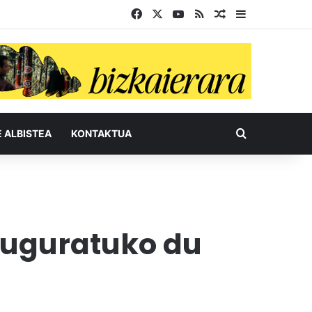
Facebook
X
YouTube
RSS
Ausazko artikul
Sidebar
Bilatu honel
E ALBISTEA
KONTAKTUA
auguratuko du