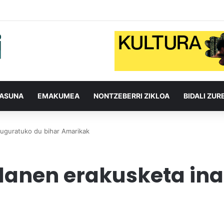
TASUNA
EMAKUMEA
NONTZEBERRI ZIKLOA
BIDALI ZUR
auguratuko du bihar Amarikak
elanen erakusketa in