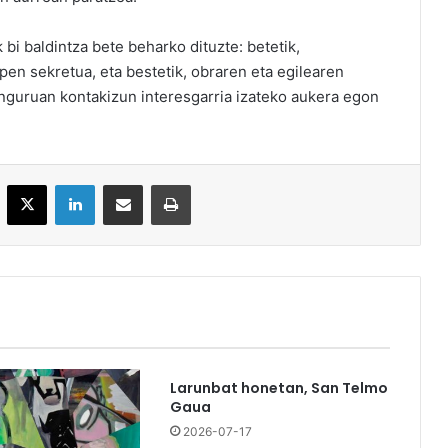
bi baldintza bete beharko dituzte: betetik,
en sekretua, eta bestetik, obraren eta egilearen
inguruan kontakizun interesgarria izateko aukera egon
acebook
X
LinkedIn
Partekatu e-posta bidez
Inprimatu
Larunbat honetan, San Telmo
Gaua
2026-07-17