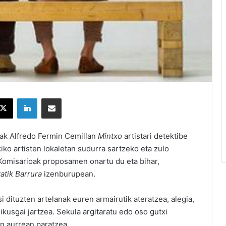
X
LinkedIn
Partekatu e-posta bidez
ak Alfredo Fermin Cemillan
Mintxo
artistari detektibe
kiko artisten lokaletan sudurra sartzeko eta zulo
 Komisarioak proposamen onartu du eta bihar,
atik Barrura
izenburupean.
 dituzten artelanak euren armairutik ateratzea, alegia,
ikusgai jartzea. Sekula argitaratu edo oso gutxi
n aurrean paratzea.