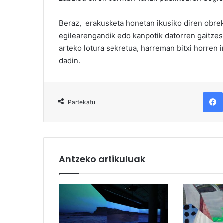
Beraz, erakusketa honetan ikusiko diren obrek 
egilearengandik edo kanpotik datorren gaitzesp
arteko lotura sekretua, harreman bitxi horren 
dadin.
F
Partekatu
Antzeko artikuluak