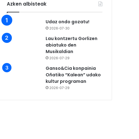
Azken albisteak
Udaz ondo gozatu!
2026-07-30
Lau kontzertu Gorlizen
abiatuko den
Musikaldian
2026-07-29
Ganso&Cia konpainia
Oñatiko “Kalean” udako
kultur programan
2026-07-29