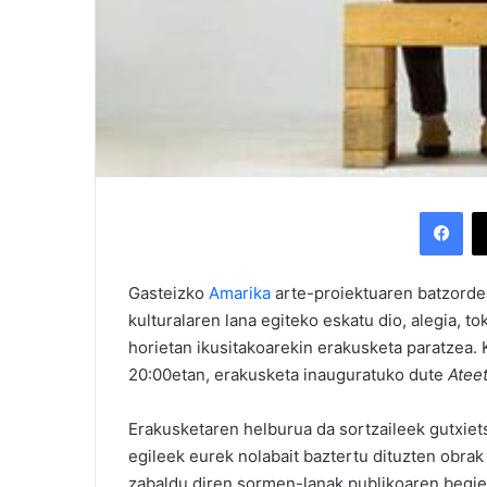
Facebook
Gasteizko
Amarika
arte-proiektuaren batzorde
kulturalaren lana egiteko eskatu dio, alegia, to
horietan ikusitakoarekin erakusketa paratzea.
20:00etan, erakusketa inauguratuko dute
Ateet
Erakusketaren helburua da sortzaileek gutxietsi
egileek eurek nolabait baztertu dituzten obrak 
zabaldu diren sormen-lanak publikoaren begie