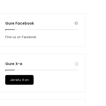
Gure Facebook
Find us on Facebook
Gure X-a
Jarraitu X-en