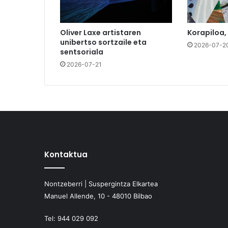
Oliver Laxe artistaren
Korapiloa,
unibertso sortzaile eta
2026-07-2
sentsoriala
2026-07-21
Kontaktua
Nontzeberri | Suspergintza Elkartea
Manuel Allende, 10 - 48010 Bilbao
Tel:
944 029 092