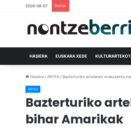
2026-08-07
Berriak
HASIERA
EUSKARA XEDE
KULTURARTEKO
Hasiera
/
ARTEA
/
Bazterturiko artelanen erakusketa in
ARTEA
Bazterturiko art
bihar Amarikak