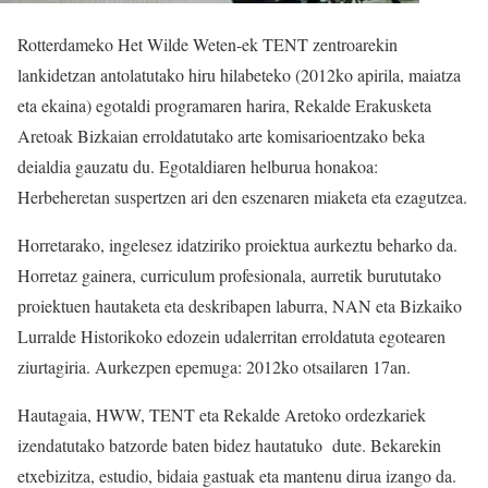
Rotterdameko Het Wilde Weten-ek TENT zentroarekin
lankidetzan antolatutako hiru hilabeteko (2012ko apirila, maiatza
eta ekaina) egotaldi programaren harira, Rekalde Erakusketa
Aretoak Bizkaian erroldatutako arte komisarioentzako beka
deialdia gauzatu du. Egotaldiaren helburua honakoa:
Herbeheretan suspertzen ari den eszenaren miaketa eta ezagutzea.
Horretarako, ingelesez idatziriko proiektua aurkeztu beharko da.
Horretaz gainera, curriculum profesionala, aurretik burututako
proiektuen hautaketa eta deskribapen laburra, NAN eta Bizkaiko
Lurralde Historikoko edozein udalerritan erroldatuta egotearen
ziurtagiria. Aurkezpen epemuga: 2012ko otsailaren 17an.
Hautagaia, HWW, TENT eta Rekalde Aretoko ordezkariek
izendatutako batzorde baten bidez hautatuko dute. Bekarekin
etxebizitza, estudio, bidaia gastuak eta mantenu dirua izango da.