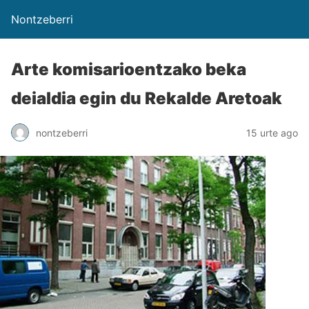
Nontzeberri
Arte komisarioentzako beka
deialdia egin du Rekalde Aretoak
nontzeberri
15 urte ago