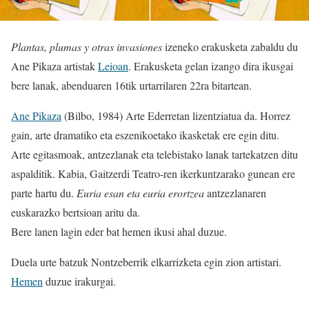
Plantas, plumas y otras invasiones
izeneko erakusketa zabaldu du
Ane Pikaza artistak
Leioan
. Erakusketa gelan izango dira ikusgai
bere lanak, abenduaren 16tik urtarrilaren 22ra bitartean.
Ane Pikaza
(Bilbo, 1984) Arte Ederretan lizentziatua da. Horrez
gain, arte dramatiko eta eszenikoetako ikasketak ere egin ditu.
Arte egitasmoak, antzezlanak eta telebistako lanak tartekatzen ditu
aspalditik. Kabia, Gaitzerdi Teatro-ren ikerkuntzarako gunean ere
parte hartu du.
Euria esan eta euria erortzea
antzezlanaren
euskarazko bertsioan aritu da.
Bere lanen lagin eder bat hemen ikusi ahal duzue.
Duela urte batzuk Nontzeberrik elkarrizketa egin zion artistari.
Hemen
duzue irakurgai.