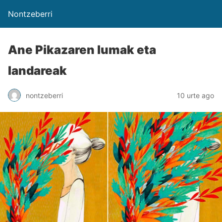
Nontzeberri
Ane Pikazaren lumak eta
landareak
nontzeberri
10 urte ago