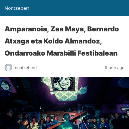
Nontzeberri
Amparanoia, Zea Mays, Bernardo
Atxaga eta Koldo Almandoz,
Ondarroako Marabilli Festibalean
nontzeberri
9 urte ago