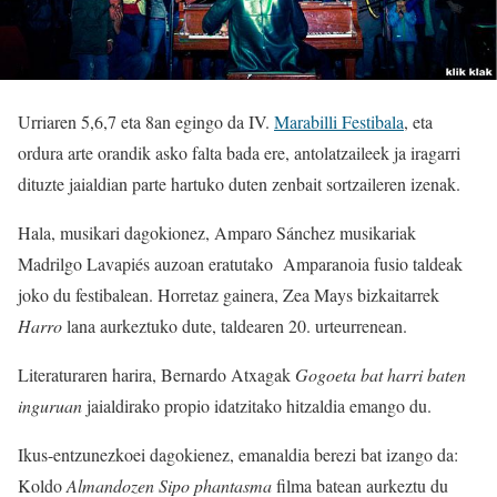
Urriaren 5,6,7 eta 8an egingo da IV.
Marabilli Festibala
, eta
ordura arte orandik asko falta bada ere, antolatzaileek ja iragarri
dituzte jaialdian parte hartuko duten zenbait sortzaileren izenak.
Hala, musikari dagokionez, Amparo Sánchez musikariak
Madrilgo Lavapiés auzoan eratutako Amparanoia fusio taldeak
joko du festibalean. Horretaz gainera, Zea Mays bizkaitarrek
Harro
lana aurkeztuko dute, taldearen 20. urteurrenean.
Literaturaren harira, Bernardo Atxagak
Gogoeta bat harri baten
inguruan
jaialdirako propio idatzitako hitzaldia emango du.
Ikus-entzunezkoei dagokienez, emanaldia berezi bat izango da:
Koldo
Almandozen Sipo phantasma
filma batean aurkeztu du