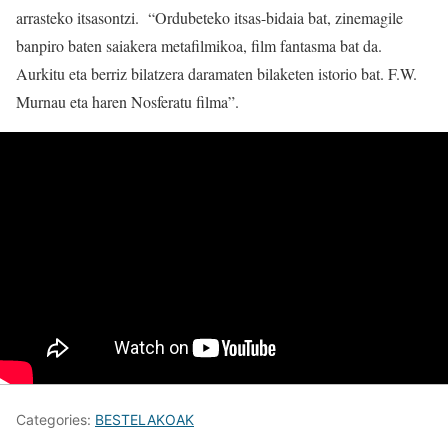
arrasteko itsasontzi. “Ordubeteko itsas-bidaia bat, zinemagile
banpiro baten saiakera metafilmikoa, film fantasma bat da.
Aurkitu eta berriz bilatzera daramaten bilaketen istorio bat. F.W.
Murnau eta haren Nosferatu filma”.
Categories:
BESTELAKOAK