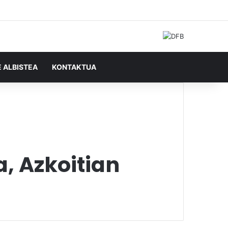
Facebook
X
YouTube
RSS
Ausazko artikulu
Sidebar
Bilatu honela
E ALBISTEA
KONTAKTUA
, Azkoitian