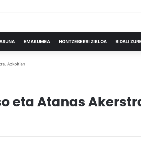
TASUNA
EMAKUMEA
NONTZEBERRI ZIKLOA
BIDALI ZUR
ra, Azkoitian
o eta Atanas Akerstra