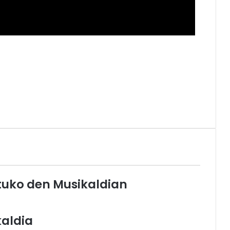
atuko den Musikaldian
kaldia