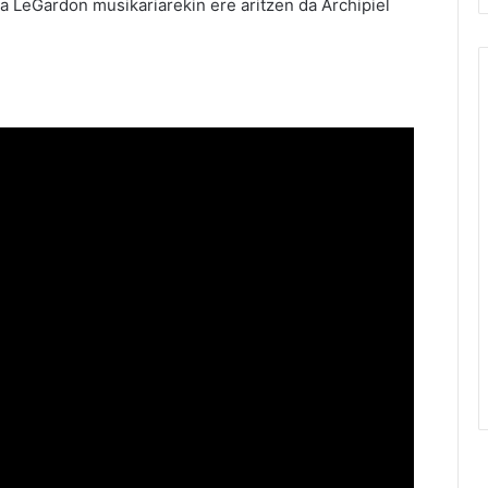
a LeGardon musikariarekin ere aritzen da Archipiel