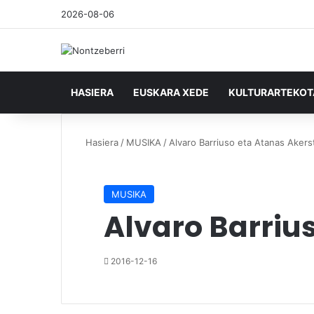
2026-08-06
HASIERA
EUSKARA XEDE
KULTURARTEKO
Hasiera
/
MUSIKA
/
Alvaro Barriuso eta Atanas Akerst
MUSIKA
Alvaro Barrius
2016-12-16