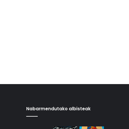
Nabarmendutako albisteak