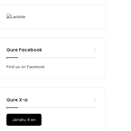
Gure Facebook
Find us on Facebook
Gure X-a
Jarraitu X-en