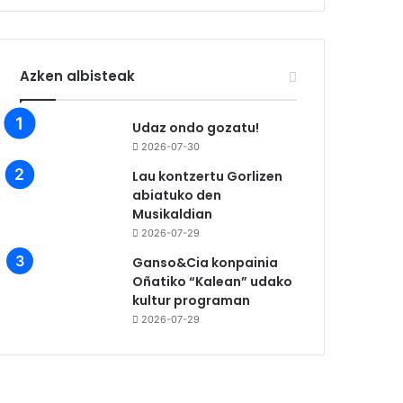
Azken albisteak
Udaz ondo gozatu!
2026-07-30
Lau kontzertu Gorlizen
abiatuko den
Musikaldian
2026-07-29
Ganso&Cia konpainia
Oñatiko “Kalean” udako
kultur programan
2026-07-29