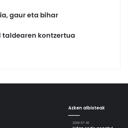
a, gaur eta bihar
 taldearen kontzertua
Azken albisteak
2026-07-30