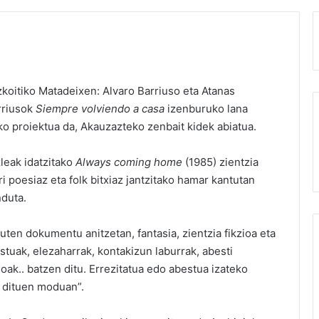
koitiko Matadeixen: Alvaro Barriuso eta Atanas
arriusok
Siempre volviendo a casa
izenburuko lana
iko proiektua da, Akauzazteko zenbait kidek abiatua.
zleak idatzitako
Always coming home
(1985) zientzia
ri poesiaz eta folk bitxiaz jantzitako hamar kantutan
nduta.
uten dokumentu anitzetan, fantasia, zientzia fikzioa eta
stuak, elezaharrak, kontakizun laburrak, abesti
ioak.. batzen ditu. Errezitatua edo abestua izateko
n dituen moduan”.