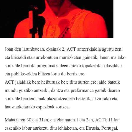
Joan den larunbatean, ekainak 2, ACT antzerkialdia agurtu zen,
eta krisialdi eta aurrekontuen murrizketen gainetik, lanen mailako
sortzaile berriak, programatzaileen arteko topaketak, solasaldiak
eta publiko-oldea biltzea lortu du berriz ere.
ACT jaialdiak bere helburuak bete ditu aurten ere; alde batetik
mundu guztiko antzerki, dantza eta preformance garaikidearen
sortzaile berrien lanak plazaratzea, eta bestetik, akziorako eta
hausnarketarako espazioak sortzea.
Maiatzaren 30 eta 31an, eta ekainaren 1 eta 2an, ACTk 11 lan
eszeniko labur aurkeztu ditu lehiaketan, eta Errusia, Portugal,