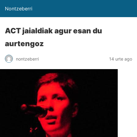
Nontzeberri
ACT jaialdiak agur esan du
aurtengoz
nontzeberri
14 urte ago