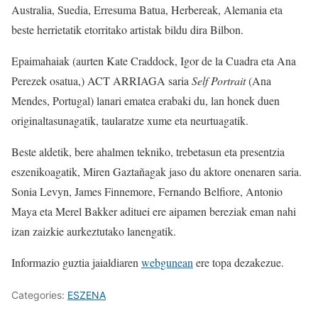
Australia, Suedia, Erresuma Batua, Herbereak, Alemania eta
beste herrietatik etorritako artistak bildu dira Bilbon.
Epaimahaiak (aurten Kate Craddock, Igor de la Cuadra eta Ana
Perezek osatua,) ACT ARRIAGA saria
Self Portrait
(Ana
Mendes, Portugal) lanari ematea erabaki du, lan honek duen
originaltasunagatik, taularatze xume eta neurtuagatik.
Beste aldetik, bere ahalmen tekniko, trebetasun eta presentzia
eszenikoagatik, Miren Gaztañagak jaso du aktore onenaren saria.
Sonia Levyn, James Finnemore, Fernando Belfiore, Antonio
Maya eta Merel Bakker adituei ere aipamen bereziak eman nahi
izan zaizkie aurkeztutako lanengatik.
Informazio guztia jaialdiaren
webgunean
ere topa dezakezue.
Categories:
ESZENA