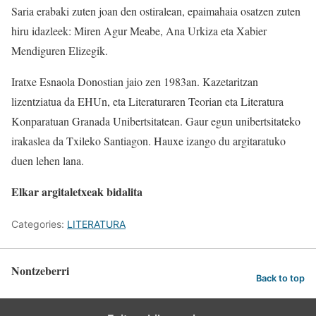
Saria erabaki zuten joan den ostiralean, epaimahaia osatzen zuten
hiru idazleek: Miren Agur Meabe, Ana Urkiza eta Xabier
Mendiguren Elizegik.
Iratxe Esnaola Donostian jaio zen 1983an. Kazetaritzan
lizentziatua da EHUn, eta Literaturaren Teorian eta Literatura
Konparatuan Granada Unibertsitatean. Gaur egun unibertsitateko
irakaslea da Txileko Santiagon. Hauxe izango du argitaratuko
duen lehen lana.
Elkar argitaletxeak bidalita
Categories:
LITERATURA
Nontzeberri
Back to top