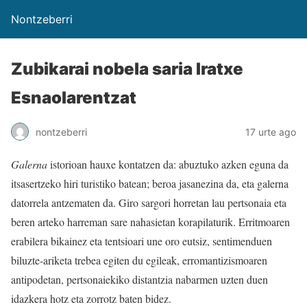
Nontzeberri
Zubikarai nobela saria Iratxe
Esnaolarentzat
nontzeberri
17 urte ago
Galerna
istorioan hauxe kontatzen da: abuztuko azken eguna da
itsasertzeko hiri turistiko batean; beroa jasanezina da, eta galerna
datorrela antzematen da. Giro sargori horretan lau pertsonaia eta
beren arteko harreman sare nahasietan korapilaturik. Erritmoaren
erabilera bikainez eta tentsioari une oro eutsiz, sentimenduen
biluzte-ariketa trebea egiten du egileak, erromantizismoaren
antipodetan, pertsonaiekiko distantzia nabarmen uzten duen
idazkera hotz eta zorrotz baten bidez.