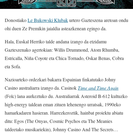
Donostiako
Le Bukowski Klubak
urtero Gazteszena aretoan ondu
ohi duen Ze Premikin jaialdia asteazkenean egingo da.
Hala, Euskal Herriko talde andana izango da etzidamu
Gazteszenako agertokian: Willis Drummond, Atom Rhumba,
Estricalla, Niña Coyote eta Chica Tornado, Oskar Benas, Cobra
eta Sofa.
Nazioarteko ordezkari bakarra Espainian finkatutako Johny
Casino australiarra izango da. Casinok
Time and Time Again
(Folc) lana aurkeztuko du. Australiarrak Asteroid B-612 kultuzko
high-energy taldean eman zituen lehenengo urratsak, 1990eko
hamarkadaren hasieran. Harrezkeroztik, hainbat proiektu abiatu
ditu: Egos (The Onyas, Cosmic Psychos eta The Meanies
taldeetako musikariekin), Johnny Casino And The Secrets…