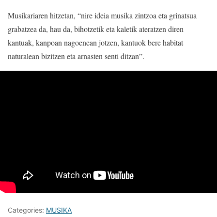
Musikariaren hitzetan, “nire ideia musika zintzoa eta grinatsua
grabatzea da, hau da, bihotzetik eta kaletik ateratzen diren
kantuak, kanpoan nagoenean jotzen, kantuok bere habitat
naturalean bizitzen eta arnasten senti ditzan”.
Categories:
MUSIKA