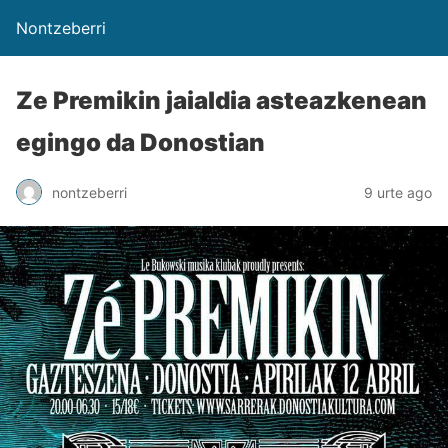
Nontzeberri
Ze Premikin jaialdia asteazkenean
egingo da Donostian
nontzeberri
9 urte ago