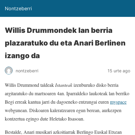
Nontzeberri
Willis Drummondek lan berria
plazaratuko du eta Anari Berlinen
izango da
nontzeberri
15 urte ago
Willis Drummond taldeak
Istanteak
izenburuko disko berria
argitaratuko du martxoaren 4an. Iparraldeko laukoteak lan berriko
Begi erreak kantua jarri du dagoeneko entzungai euren
myspace
webgunean. Diskoaren kaleratzearen egun berean, aurkezpen
kontzertua egingo dute Heletako Itsasoan.
Bestalde, Anari musikari azkoitiarrak Berlingo Euskal Etxean