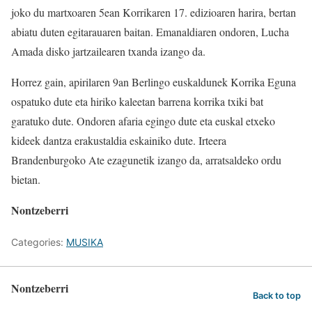
joko du martxoaren 5ean Korrikaren 17. edizioaren harira, bertan
abiatu duten egitarauaren baitan. Emanaldiaren ondoren, Lucha
Amada disko jartzailearen txanda izango da.
Horrez gain, apirilaren 9an Berlingo euskaldunek Korrika Eguna
ospatuko dute eta hiriko kaleetan barrena korrika txiki bat
garatuko dute. Ondoren afaria egingo dute eta euskal etxeko
kideek dantza erakustaldia eskainiko dute. Irteera
Brandenburgoko Ate ezagunetik izango da, arratsaldeko ordu
bietan.
Nontzeberri
Categories:
MUSIKA
Nontzeberri
Back to top