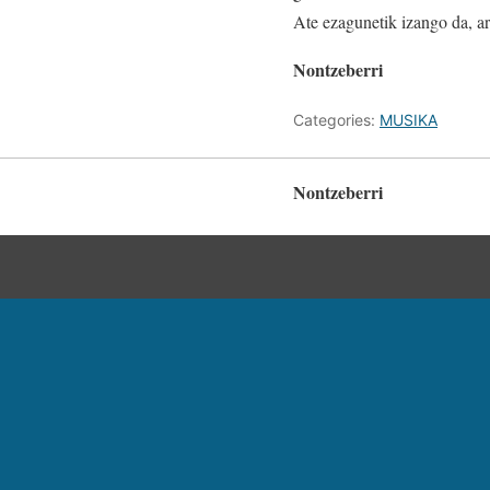
Ate ezagunetik izango da, ar
Nontzeberri
Categories:
MUSIKA
Nontzeberri