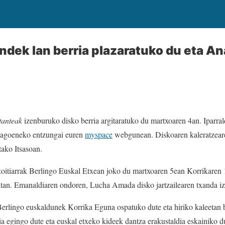
dek lan berria plazaratuko du eta Ana
stanteak
izenburuko disko berria argitaratuko du martxoaren 4an. Iparra
 dagoeneko entzungai euren
myspace
webgunean. Diskoaren kaleratzear
tako Itsasoan.
oitiarrak Berlingo Euskal Etxean joko du martxoaren 5ean Korrikaren 17
aitan. Emanaldiaren ondoren, Lucha Amada disko jartzailearen txanda i
Berlingo euskaldunek Korrika Eguna ospatuko dute eta hiriko kaleetan b
a egingo dute eta euskal etxeko kideek dantza erakustaldia eskainiko 