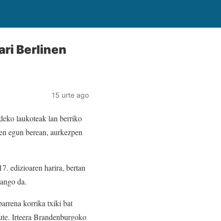
ri Berlinen
15 urte ago
ldeko laukoteak lan berriko
en egun berean, aurkezpen
. edizioaren harira, bertan
zango da.
arrena korrika txiki bat
dute. Irteera Brandenburgoko