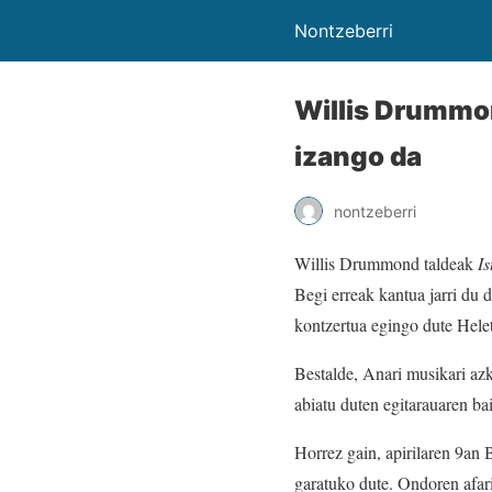
Nontzeberri
Willis Drummon
izango da
nontzeberri
Willis Drummond taldeak
I
Begi erreak kantua jarri du
kontzertua egingo dute Hele
Bestalde, Anari musikari azk
abiatu duten egitarauaren b
Horrez gain, apirilaren 9an 
garatuko dute. Ondoren afari