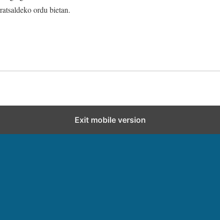
ratsaldeko ordu bietan.
Exit mobile version