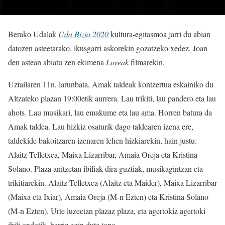
Berako Udalak
Uda Bizia 2020
kultura-egitasmoa jarri du abian
datozen asteetarako, ikusgarri askorekin gozatzeko xedez. Joan
den astean abiatu zen ekimena
Loreak
filmarekin.
Uztailaren 11n, larunbata, Amak taldeak kontzertua eskainiko du
Altzateko plazan 19:00etik aurrera. Lau trikiti, lau pandero eta lau
ahots. Lau musikari, lau emakume eta lau ama. Horren batura da
Amak taldea. Lau hizkiz osaturik dago taldearen izena ere,
taldekide bakoitzaren izenaren lehen hizkiarekin, hain justu:
Alaitz Telletxea, Maixa Lizarribar, Amaia Oreja eta Kristina
Solano. Plaza anitzetan ibiliak dira guztiak, musikagintzan eta
trikitiarekin. Alaitz Telletxea (Alaitz eta Maider), Maixa Lizarribar
(Maixa eta Ixiar), Amaia Oreja (M-n Ezten) eta Kristina Solano
(M-n Ezten). Urte luzeetan plazaz plaza, eta agertokiz agertoki
ibili ondotik, berriz egin dute topo.