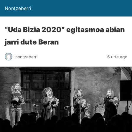
Nontzeberri
“Uda Bizia 2020” egitasmoa abian
jarri dute Beran
nontzeberri
6 urte ago