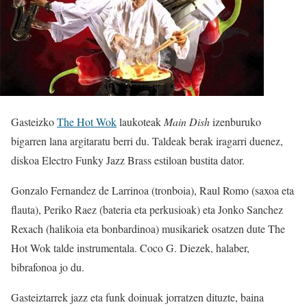
Gasteizko
The Hot Wok
laukoteak
Main Dish
izenburuko
bigarren lana argitaratu berri du. Taldeak berak iragarri duenez,
diskoa Electro Funky Jazz Brass estiloan bustita dator.
Gonzalo Fernandez de Larrinoa (tronboia), Raul Romo (saxoa eta
flauta), Periko Raez (bateria eta perkusioak) eta Jonko Sanchez
Rexach (halikoia eta bonbardinoa) musikariek osatzen dute The
Hot Wok talde instrumentala. Coco G. Diezek, halaber,
bibrafonoa jo du.
Gasteiztarrek jazz eta funk doinuak jorratzen dituzte, baina