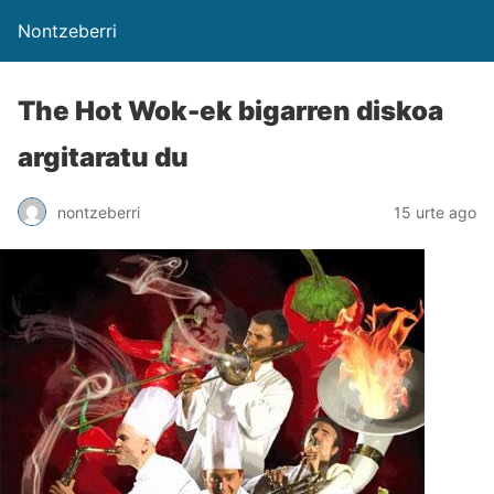
Nontzeberri
The Hot Wok-ek bigarren diskoa
argitaratu du
nontzeberri
15 urte ago