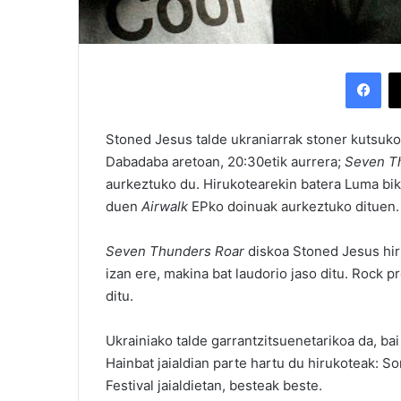
Facebook
Stoned Jesus talde ukraniarrak stoner kutsuko g
Dabadaba aretoan, 20:30etik aurrera;
Seven T
aurkeztuko du. Hirukotearekin batera Luma biko
duen
Airwalk
EPko doinuak aurkeztuko dituen.
Seven Thunders Roar
diskoa Stoned Jesus hiru
izan ere, makina bat laudorio jaso ditu. Rock 
ditu.
Ukrainiako talde garrantzitsuenetarikoa da, ba
Hainbat jaialdian parte hartu du hirukoteak: S
Festival jaialdietan, besteak beste.