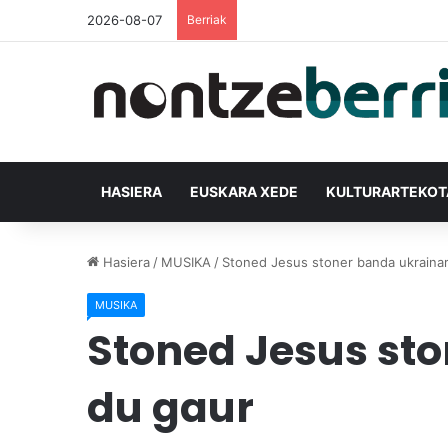
2026-08-07
Berriak
HASIERA
EUSKARA XEDE
KULTURARTEKO
Hasiera
/
MUSIKA
/
Stoned Jesus stoner banda ukrainar
MUSIKA
Stoned Jesus sto
du gaur