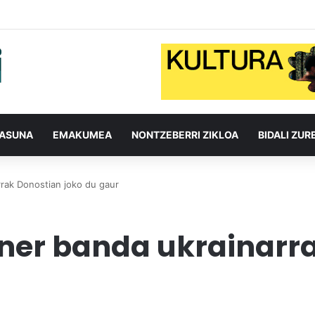
TASUNA
EMAKUMEA
NONTZEBERRI ZIKLOA
BIDALI ZUR
rak Donostian joko du gaur
ner banda ukrainarra