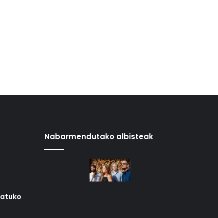
Nabarmendutako albisteak
iatuko