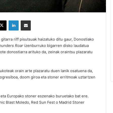
X
LinkedIn
Partekatu e-posta bidez
itarra riff pisutsuak haizatuko ditu gaur, Donostiako
hunders Roar
izenburruko bigarren disko laudatua
te donostiarra arituko da, zeinak oraintsu plazaratu
koteak orain arte plazaratu duen lanik osatuena da,
progresiboa, doom giroa eta stoner erritmoak uztartzen
i eta Europako stoner eszenako buruetako bat ere.
onic Blast Moledo, Red Sun Fest o Madrid Stoner