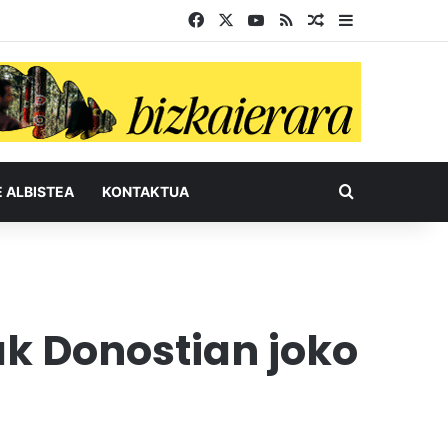
Facebook
X
YouTube
RSS
Ausazko artikul
Sidebar
Bilatu honel
E ALBISTEA
KONTAKTUA
k Donostian joko