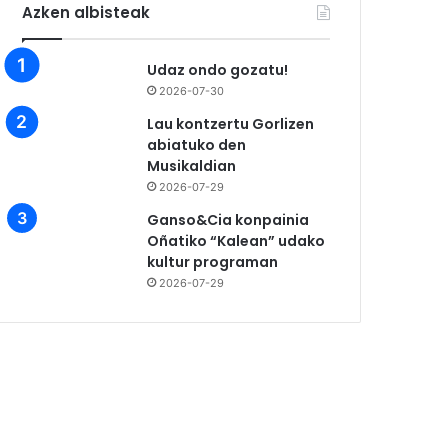
Azken albisteak
Udaz ondo gozatu!
2026-07-30
Lau kontzertu Gorlizen
abiatuko den
Musikaldian
2026-07-29
Ganso&Cia konpainia
Oñatiko “Kalean” udako
kultur programan
2026-07-29