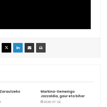
acebook
X
LinkedIn
Partekatu e-posta bidez
Inprimatu
 Zarautzeko
Markina-Xemeingo
Jazzaldia, gaur eta bihar
9
2026-07-24