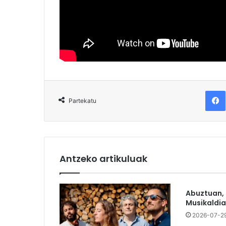
F
Partekatu
Antzeko artikuluak
Abuztuan,
Musikaldia
2026-07-2