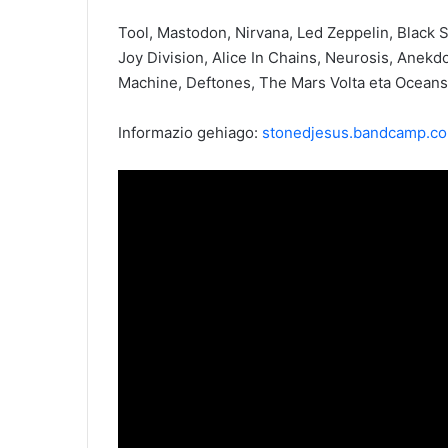
Tool, Mastodon, Nirvana, Led Zeppelin, Black 
Joy Division, Alice In Chains, Neurosis, Anekd
Machine, Deftones, The Mars Volta eta Oceansiz
Informazio gehiago:
stonedjesus.bandcamp.c