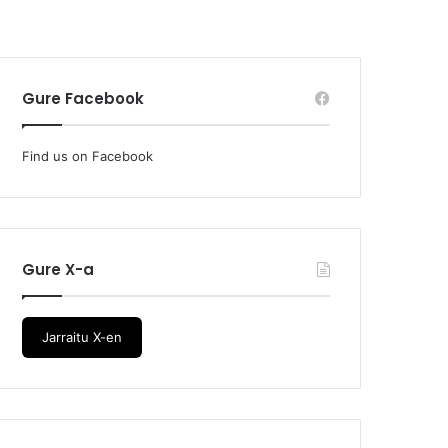
Gure Facebook
Find us on Facebook
Gure X-a
Jarraitu X-en