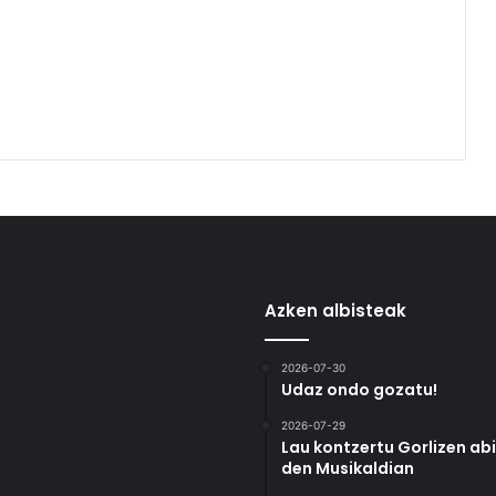
Azken albisteak
2026-07-30
Udaz ondo gozatu!
2026-07-29
Lau kontzertu Gorlizen ab
den Musikaldian