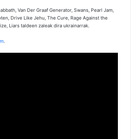
Sabbath, Van Der Graaf Generator, Swans, Pearl Jam,
oten, Drive Like Jehu, The Cure, Rage Against the
e, Liars taldeen zaleak dira ukrainarrak.
om
.