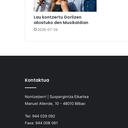
Lau kontzertu Gorlizen
abiatuko den Musikaldian
2026-07-29
Kontaktua
Nontzeberri | Suspergintza Elkartea
Manuel Allende, 10 - 48010 Bilbao
Tel:
944 029 092
Faxa:
944 008 061