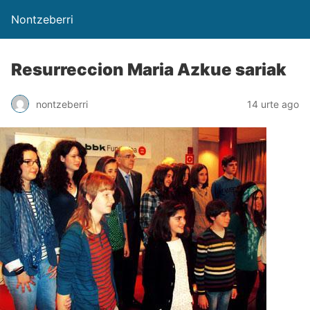
Nontzeberri
Resurreccion Maria Azkue sariak
nontzeberri
14 urte ago