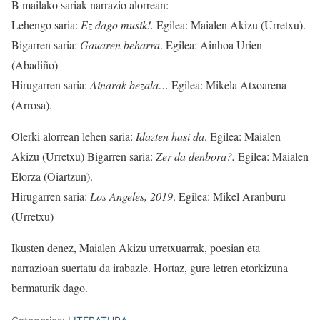
B mailako sariak narrazio alorrean:
Lehengo saria:
Ez dago musik!.
Egilea: Maialen Akizu (Urretxu).
Bigarren saria:
Gauaren beharra
. Egilea: Ainhoa Urien
(Abadiño)
Hirugarren saria:
Ainarak bezala…
Egilea: Mikela Atxoarena
(Arrosa).
Olerki alorrean lehen saria:
Idazten hasi da
. Egilea: Maialen
Akizu (Urretxu) Bigarren saria:
Zer da denbora?.
Egilea: Maialen
Elorza (Oiartzun).
Hirugarren saria:
Los Angeles, 2019
. Egilea: Mikel Aranburu
(Urretxu)
Ikusten denez, Maialen Akizu urretxuarrak, poesian eta
narrazioan suertatu da irabazle. Hortaz, gure letren etorkizuna
bermaturik dago.