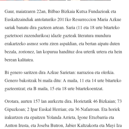
Gaur, maiatzaren 22an, Bilbao Bizkaia Kutxa Fundazioak eta
Euskaltzaindiak antolaturiko 2011ko Resurreccion Maria Azkue
sariak banatu dira gazteen artean. Saria (11 eta 18 urte bitarteko
gaztetxoei zuzendurikoa) idazle gazteak literatura mundura
erakartzeko asmoz sortu ziren aspaldian, eta bertan aipatu duten
bezala, zorionez, lan kopurua handituz doa urterik urtera eta hein
berean kalitatea.
Bi genero saritzen dira Azkue Sarietan: narrazioa eta olerkia.
Genero bakoitzak bi maila ditu: A maila, 11 eta 14 urte bitarteko
gazteentzat; eta B maila, 15 eta 18 urte bitartekoentzat.
Orotara, aurten 157 lan aurkeztu dira. Horietatik 46 Bizkaian; 73
Gipuzkoan; 2 Ipar Euskal Herrian; eta 36 Nafarroan. Eta horiek
irakurtzen eta epaitzen Yolanda Arrieta, Igone Etxebarria eta
Antton Irusta, eta Joseba Butron, Jabier Kaltzakorta eta Mayi Iza