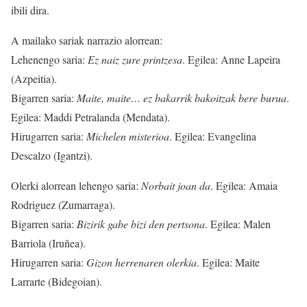
ibili dira.
A mailako sariak narrazio alorrean:
Lehenengo saria:
Ez naiz zure printzesa
. Egilea: Anne Lapeira
(Azpeitia).
Bigarren saria:
Maite, maite… ez bakarrik bakoitzak bere burua
.
Egilea: Maddi Petralanda (Mendata).
Hirugarren saria:
Michelen misterioa
. Egilea: Evangelina
Descalzo (Igantzi).
Olerki alorrean lehengo saria:
Norbait joan da
. Egilea: Amaia
Rodriguez (Zumarraga).
Bigarren saria:
Bizirik gabe bizi den pertsona
. Egilea: Malen
Barriola (Iruñea).
Hirugarren saria:
Gizon herrenaren olerkia
. Egilea: Maite
Larrarte (Bidegoian).