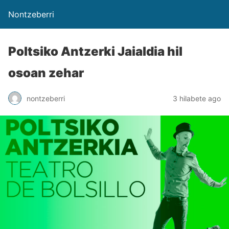
Nontzeberri
Poltsiko Antzerki Jaialdia hil
osoan zehar
nontzeberri
3 hilabete ago