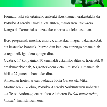
Formatu txiki eta ertaineko antzerki-ikuskizunen erakustaldia da
Poltsiko Antzerki Jaialdia, eta aurten, maiatzaren 7tik 24era
izango da Donostiako auzoetako taberna eta lokal askotan.
Bere programak musika, umorea, antzerkia, magia, bakarrizketak
eta bestelako kontuak biltzen ditu beti, eta aurtengo emanaldiak
ostegunetik igandera egingo dira.
Guztira, 17 konpainiak 30 emanaldi eskainiko dituzte; horietatik 8
emakumezkoenak, 6 gizonezkoenak eta 3 mistoak. Emanaldiak
hiriko 27 gunetan banatuko dira.
Antzezlan horien artean badaude Idoia Garzes eta Mikel
Martínezen
Taxi
obra, Poltsiko Antzerki Sorkuntzaren irabazlea,
eta Tessa Andonegi eta Ainhoa Aierberen
Euskal musikarekin,
kontuz!,
finalista izan zena.