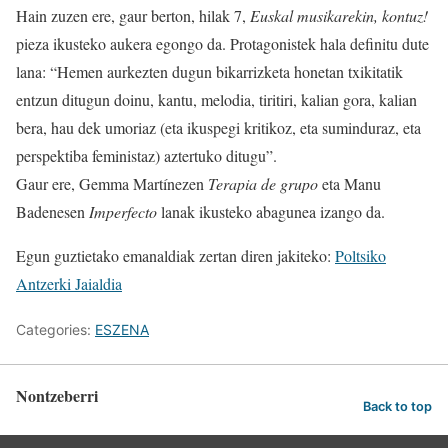
Hain zuzen ere, gaur berton, hilak 7,
Euskal musikarekin, kontuz!
pieza ikusteko aukera egongo da. Protagonistek hala definitu dute
lana: “Hemen aurkezten dugun bikarrizketa honetan txikitatik
entzun ditugun doinu, kantu, melodia, tiritiri, kalian gora, kalian
bera, hau dek umoriaz (eta ikuspegi kritikoz, eta suminduraz, eta
perspektiba feministaz) aztertuko ditugu”.
Gaur ere, Gemma Martínezen
Terapia de grupo
eta Manu
Badenesen
Imperfecto
lanak ikusteko abagunea izango da.
Egun guztietako emanaldiak zertan diren jakiteko:
Poltsiko
Antzerki Jaialdia
Categories:
ESZENA
Nontzeberri
Back to top