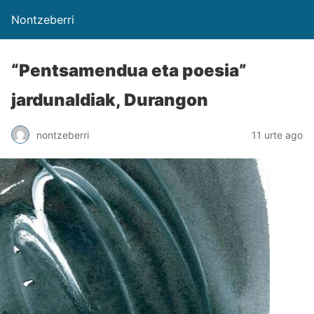
Nontzeberri
“Pentsamendua eta poesia”
jardunaldiak, Durangon
nontzeberri
11 urte ago