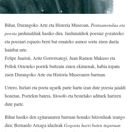
Bihar, Durangoko Arte eta Historia Museoan,
Pentsamendua eta
poesia
jardunaldiak hasiko dira. Jardunaldiok poesiaz gozatzeko
eta poesiari espazio berri bat emateko asmoz sortu ziren duela
hainbat urte.
Felipe Juaristi, Aritz Gorrotxategi, Juan Ramon Makuso eta
Pellok Otxoteko poetek bultzatu zuten ekimenak, habia topatu
zuen Durangoko Arte eta Historia Museoaren barruan.
Urtero, hizlari eta poeta ugarik parte hartu izan dute poesia jaialdi
honetan. Poetekin batera, filosofo eta bestelako adituek hartzen
dute parte.
Bihar hasiko den egitarauaren barruan honako hitzorduak izango
dira: Bernardo Atxaga idazleak
Gogoeta harri baten inguruan