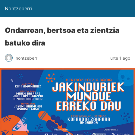
Nontzeberri
Ondarroan, bertsoa eta zientzia
batuko dira
nontzeberri
urte 1 ago