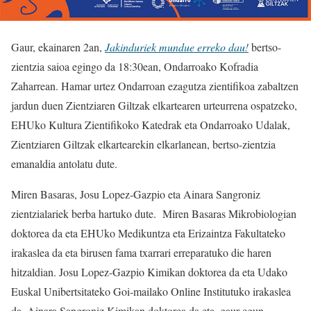
Gaur, ekainaren 2an,
Jakinduriek mundue erreko dau!
bertso-
zientzia saioa egingo da 18:30ean, Ondarroako Kofradia
Zaharrean. Hamar urtez Ondarroan ezagutza zientifikoa zabaltzen
jardun duen Zientziaren Giltzak elkartearen urteurrena ospatzeko,
EHUko Kultura Zientifikoko Katedrak eta Ondarroako Udalak,
Zientziaren Giltzak elkartearekin elkarlanean, bertso-zientzia
emanaldia antolatu dute.
Miren Basaras, Josu Lopez-Gazpio eta Ainara Sangroniz
zientzialariek berba hartuko dute. Miren Basaras Mikrobiologian
doktorea da eta EHUko Medikuntza eta Erizaintza Fakultateko
irakaslea da eta birusen fama txarrari erreparatuko die haren
hitzaldian. Josu Lopez-Gazpio Kimikan doktorea da eta Udako
Euskal Unibertsitateko Goi-mailako Online Institutuko irakaslea
da. Ainara Sangroniz Kimikan doktorea da eta, gaur egun,