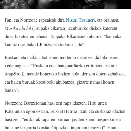
Fani eta Norrzone rapzaleak dira
Nizuri Tazuneri
, eta oraintsu,
Musika ala hil
(Taupaka elkartea) izenburuko diskoa kaleratu
dute, bikotearen lehena. Taupaka Elkartearen aburuz, “hamaika
kantuz osatutako LP bizia eta indartsua da”.
Euskara eta makina bat soinu moderno uztartzea da bikotearen
xede nagusia: “Euskara eta abangoardiazko erritmoen eskutik
(trap&roll), mende honetako bizitza nola ulertzen duten zabaltzea,
eta haien buruak kreatiboki aktibatzea, gizarte nahasi honen
baitan”.
Norzzone Bartzelonan hasi zen rapa idazten. Hiru urtez
Katalunian egon ostean, Euskal Herrira itzuli eta euskaraz idazten
hasi zen, “euskarak raparen barruan jasaten zuen mespretxu eta
hutsune lazgarria ikusita, Gipuzkoa inguruan bereziki”. Hautu