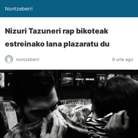
Nontzeberri
Nizuri Tazuneri rap bikoteak
estreinako lana plazaratu du
nontzeberri
9 urte ago