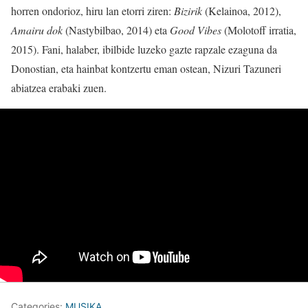
horren ondorioz, hiru lan etorri ziren:
Bizirik
(Kelainoa, 2012),
Amairu dok
(Nastybilbao, 2014) eta
Good Vibes
(Molotoff irratia,
2015). Fani, halaber, ibilbide luzeko gazte rapzale ezaguna da
Donostian, eta hainbat kontzertu eman ostean, Nizuri Tazuneri
abiatzea erabaki zuen.
Categories:
MUSIKA