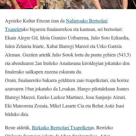
Agoizko Kultur Etxean izan da
Nafarroako Bertsolari
Txapelet
ako bigarren finalaurrekoa eta kantuan, sei bertsolari:
Ekain Alegre Gil, Idoia Granizo Uribarrena, Julio Soto Ezkurdia,
Julen Zelaieta Iriarte, Xabat Illarregi Marzol eta Urko Gartzia
Aleman. Guztien artetik Julio Sotok lortu du puntu gehien (543,5)
eta abenduaren 2an Iruñeko Anaitasuna kiroldegian jokatuko den
finalerako sailkapen zuzena eskuratu du.
Orain, finalaurreko bakarra gelditzen zaio txapelketari, eta horixe
azaroaren 19an jokatuko da Lesakan. Hango pilotalekuan Joanes
Illarregi Marzol, Eneko Lazkoz Martinez, Josu Sanjurjo Alzuri,
Eki Mateorena Zozaia, Mikel Lasarte Cia eta Beñat Astiz Isasi
bilduko dira.
Beste aldetik,
Bizkaiko Bertsolari Txapelketa
n, Berrizko
Olakueta frontoian jokatu da lehen finalaurrekoa, Aitor