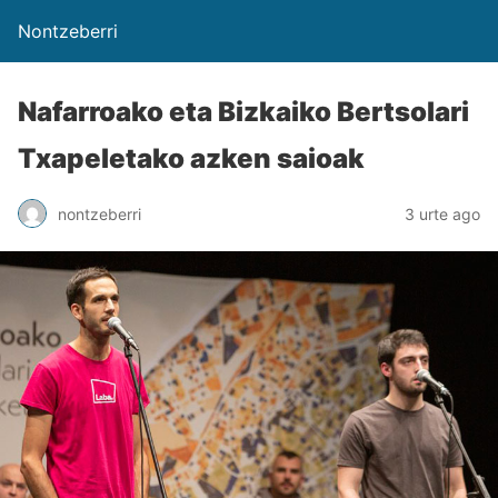
Nontzeberri
Nafarroako eta Bizkaiko Bertsolari
Txapeletako azken saioak
nontzeberri
3 urte ago