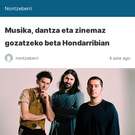
Nontzeberri
Musika, dantza eta zinemaz
gozatzeko beta Hondarribian
nontzeberri
4 aste ago