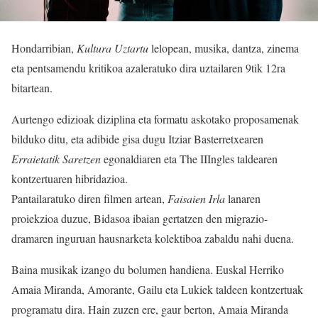
Hondarribian,
Kultura Uztartu
lelopean, musika, dantza, zinema
eta pentsamendu kritikoa azaleratuko dira uztailaren 9tik 12ra
bitartean.
Aurtengo edizioak diziplina eta formatu askotako proposamenak
bilduko ditu, eta adibide gisa dugu Itziar Basterretxearen
Erraietatik Saretzen
egonaldiaren eta The IIIngles taldearen
kontzertuaren hibridazioa.
Pantailaratuko diren filmen artean,
Faisaien Irla
lanaren
proiekzioa duzue, Bidasoa ibaian gertatzen den migrazio-
dramaren inguruan hausnarketa kolektiboa zabaldu nahi duena.
Baina musikak izango du bolumen handiena. Euskal Herriko
Amaia Miranda, Amorante, Gailu eta Lukiek taldeen kontzertuak
programatu dira. Hain zuzen ere, gaur berton, Amaia Miranda