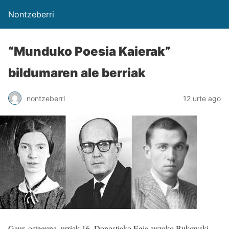
Nontzeberri
“Munduko Poesia Kaierak”
bildumaren ale berriak
nontzeberri
12 urte ago
Gaur, osteguna, urriak 16, Donostiako Egia auzoko Bukowski