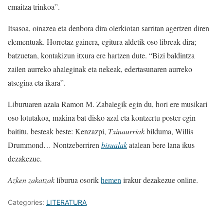
emaitza trinkoa”.
Itsasoa, oinazea eta denbora dira olerkiotan sarritan agertzen diren
elementuak. Horretaz gainera, egitura aldetik oso libreak dira;
batzuetan, kontakizun itxura ere hartzen dute. “Bizi baldintza
zailen aurreko ahaleginak eta nekeak, edertasunaren aurreko
atsegina eta ikara”.
Liburuaren azala Ramon M. Zabalegik egin du, hori ere musikari
oso lotutakoa, makina bat disko azal eta kontzertu poster egin
baititu, besteak beste: Kenzazpi,
Txinaurriak
bilduma, Willis
Drummond… Nontzeberriren
bisualak
atalean bere lana ikus
dezakezue.
Azken zakatzak
liburua osorik
hemen
irakur dezakezue online.
Categories:
LITERATURA