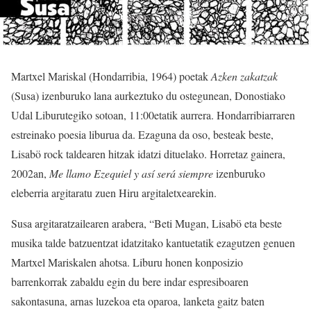
Martxel Mariskal (Hondarribia, 1964) poetak
Azken zakatzak
(Susa) izenburuko lana aurkeztuko du ostegunean, Donostiako
Udal Liburutegiko sotoan, 11:00etatik aurrera. Hondarribiarraren
estreinako poesia liburua da. Ezaguna da oso, besteak beste,
Lisabö rock taldearen hitzak idatzi dituelako. Horretaz gainera,
2002an,
Me llamo Ezequiel y así será siempre
izenburuko
eleberria argitaratu zuen Hiru argitaletxearekin.
Susa argitaratzailearen arabera, “Beti Mugan, Lisabö eta beste
musika talde batzuentzat idatzitako kantuetatik ezagutzen genuen
Martxel Mariskalen ahotsa. Liburu honen konposizio
barrenkorrak zabaldu egin du bere indar espresiboaren
sakontasuna, arnas luzekoa eta oparoa, lanketa gaitz baten