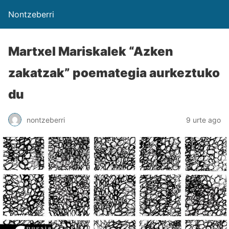
Nontzeberri
Martxel Mariskalek “Azken
zakatzak” poemategia aurkeztuko
du
nontzeberri
9 urte ago